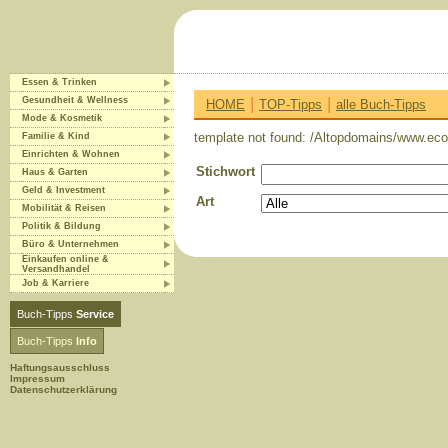
Essen & Trinken
|
|
Gesundheit & Wellness
HOME
TOP-Tipps
alle Buch-Tipps
Mode & Kosmetik
template not found: /Altopdomains/www.eco-
Familie & Kind
Einrichten & Wohnen
Stichwort
Haus & Garten
Geld & Investment
Art
Mobilität & Reisen
Politik & Bildung
Büro & Unternehmen
Einkaufen online &
Versandhandel
Job & Karriere
Buch-Tipps
Service
Buch-Tipps
Info
Haftungsausschluss
Impressum
Datenschutzerklärung