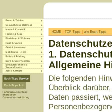
Essen & Trinken
Gesundheit & Wellness
Mode & Kosmetik
|
|
HOME
TOP-Tipps
alle Buch-Tipps
Familie & Kind
Einrichten & Wohnen
Datenschutze
Haus & Garten
Geld & Investment
1. Datenschut
Mobilität & Reisen
Politik & Bildung
Allgemeine H
Büro & Unternehmen
Einkaufen online &
Versandhandel
Job & Karriere
Die folgenden Hin
Buch-Tipps
Service
Überblick darüber
Buch-Tipps
Info
Haftungsausschluss
Daten passiert, w
Impressum
Datenschutzerklärung
Personenbezogene 