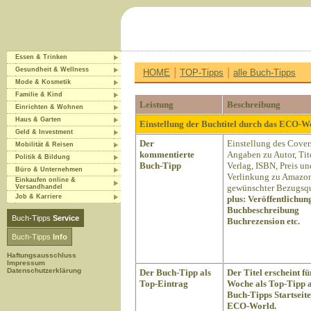
Essen & Trinken
|
|
Gesundheit & Wellness
HOME
TOP-Tipps
alle Buch-Tipps
Mode & Kosmetik
Familie & Kind
Leistung
Beschreibung
Einrichten & Wohnen
Haus & Garten
Einstellung der Buchtitel durch das ECO-
Geld & Investment
Der
Einstellung des Cover
Mobilität & Reisen
kommentierte
Angaben zu Autor, Tite
Politik & Bildung
Buch-Tipp
Verlag, ISBN, Preis un
Büro & Unternehmen
Verlinkung zu Amazon
Einkaufen online &
gewünschter Bezugsqu
Versandhandel
Job & Karriere
plus:
Veröffentlichun
Buchbeschreibung
Buch-Tipps
Service
Buchrezension etc.
Buch-Tipps
Info
Haftungsausschluss
Impressum
Datenschutzerklärung
Der Buch-Tipp als
Der Titel erscheint fü
Top-Eintrag
Woche als Top-Tipp a
Buch-Tipps Startseite
ECO-World.