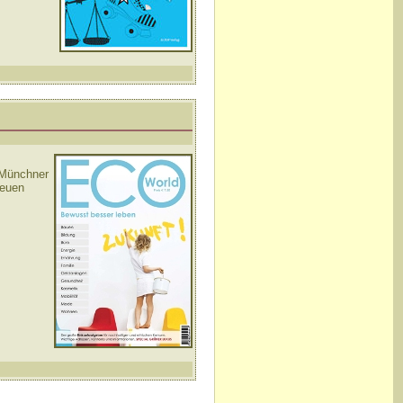
 Münchner
neuen