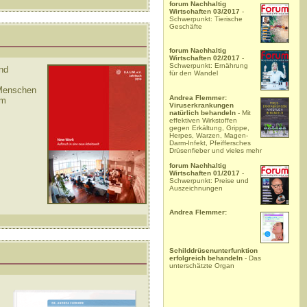
forum Nachhaltig
Wirtschaften 03/2017
-
Schwerpunkt: Tierische
Geschäfte
forum Nachhaltig
Wirtschaften 02/2017
-
Schwerpunkt: Ernährung
und
für den Wandel
 Menschen
Andrea Flemmer:
im
Viruserkrankungen
natürlich behandeln
- Mit
effektiven Wirkstoffen
gegen Erkältung, Grippe,
Herpes, Warzen, Magen-
Darm-Infekt, Pfeiffersches
Drüsenfieber und vieles mehr
forum Nachhaltig
Wirtschaften 01/2017
-
Schwerpunkt: Preise und
Auszeichnungen
Andrea Flemmer:
Schilddrüsenunterfunktion
erfolgreich behandeln
- Das
unterschätzte Organ