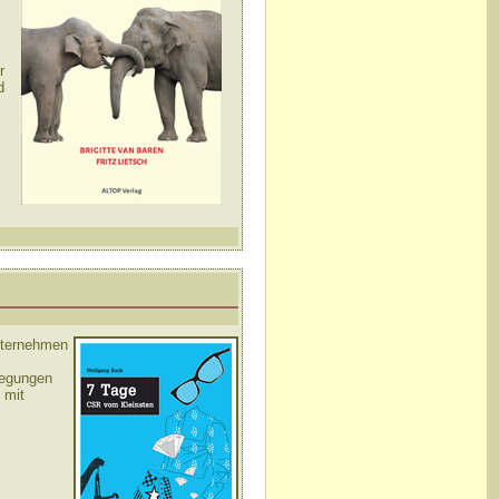
r
d
unternehmen
regungen
 mit