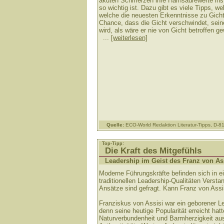
akuten Schmerzen ihre Harnsäurewerte in
so wichtig ist. Dazu gibt es viele Tipps, w
welche die neuesten Erkenntnisse zu Gicht
Chance, dass die Gicht verschwindet, sein
wird, als wäre er nie von Gicht betroffen g
...
[weiterlesen]
Quelle:
ECO-World Redaktion Literatur-Tipps, D-
Top-Tipp:
Die Kraft des Mitgefühls
Leadership im Geist des Franz von As
Moderne Führungskräfte befinden sich in ei
traditionellen Leadership-Qualitäten Verst
Ansätze sind gefragt. Kann Franz von Assisi
Franziskus von Assisi war ein geborener L
denn seine heutige Popularität erreicht ha
Naturverbundenheit und Barmherzigkeit au