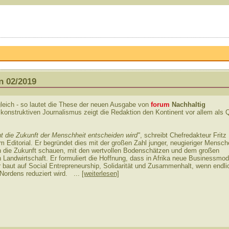
n 02/2019
leich - so lautet die These der neuen Ausgabe von
forum
Nachhaltig
konstruktiven Journalismus zeigt die Redaktion den Kontinent vor allem als 
nt die Zukunft der Menschheit entscheiden wird"
, schreibt Chefredakteur Fritz
m Editorial. Er begründet dies mit der großen Zahl junger, neugieriger Mensch
in die Zukunft schauen, mit den wertvollen Bodenschätzen und dem großen
n Landwirtschaft. Er formuliert die Hoffnung, dass in Afrika neue Businessmod
 baut auf Social Entrepreneurship, Solidarität und Zusammenhalt, wenn endli
ordens reduziert wird. ...
[weiterlesen]