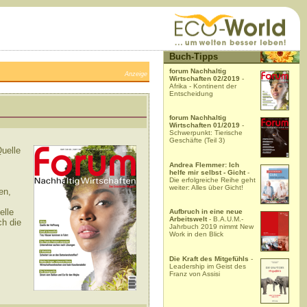
Buch-Tipps
forum Nachhaltig
Anzeige
Wirtschaften 02/2019
-
Afrika - Kontinent der
Entscheidung
forum Nachhaltig
Wirtschaften 01/2019
-
Schwerpunkt: Tierische
Geschäfte (Teil 3)
Quelle
Andrea Flemmer: Ich
helfe mir selbst - Gicht
-
Die erfolgreiche Reihe geht
weiter: Alles über Gicht!
en,
elle
Aufbruch in eine neue
Arbeitswelt
- B.A.U.M.-
ch die
Jahrbuch 2019 nimmt New
Work in den Blick
Die Kraft des Mitgefühls
-
Leadership im Geist des
Franz von Assisi