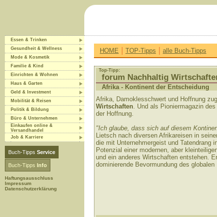
Essen & Trinken
|
|
Gesundheit & Wellness
HOME
TOP-Tipps
alle Buch-Tipps
Mode & Kosmetik
Familie & Kind
Top-Tipp:
Einrichten & Wohnen
forum Nachhaltig Wirtschafte
Haus & Garten
Afrika - Kontinent der Entscheidung
Geld & Investment
Afrika, Damoklesschwert und Hoffnung zug
Mobilität & Reisen
Wirtschaften
. Und als Pioniermagazin des 
Politik & Bildung
der Hoffnung.
Büro & Unternehmen
Einkaufen online &
"Ich glaube, dass sich auf diesem Kontine
Versandhandel
Lietsch nach diversen Afrikareisen in seine
Job & Karriere
die mit Unternehmergeist und Tatendrang 
Potenzial einer modernen, aber kleinteilige
Buch-Tipps
Service
und ein anderes Wirtschaften entstehen. Er
dominierende Bevormundung des globalen N
Buch-Tipps
Info
Haftungsausschluss
Impressum
Datenschutzerklärung