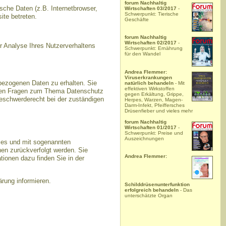
forum Nachhaltig
che Daten (z.B. Internetbrowser,
Wirtschaften 03/2017
-
Schwerpunkt: Tierische
ite betreten.
Geschäfte
forum Nachhaltig
Wirtschaften 02/2017
-
ur Analyse Ihres Nutzerverhaltens
Schwerpunkt: Ernährung
für den Wandel
Andrea Flemmer:
Viruserkrankungen
bezogenen Daten zu erhalten. Sie
natürlich behandeln
- Mit
effektiven Wirkstoffen
teren Fragen zum Thema Datenschutz
gegen Erkältung, Grippe,
eschwerderecht bei der zuständigen
Herpes, Warzen, Magen-
Darm-Infekt, Pfeiffersches
Drüsenfieber und vieles mehr
forum Nachhaltig
Wirtschaften 01/2017
-
Schwerpunkt: Preise und
Auszeichnungen
kies und mit sogenannten
nen zurückverfolgt werden. Sie
Andrea Flemmer:
tionen dazu finden Sie in der
rung informieren.
Schilddrüsenunterfunktion
erfolgreich behandeln
- Das
unterschätzte Organ