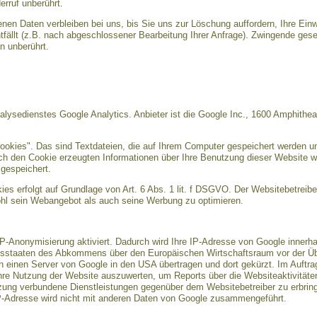
rruf unberührt.
nen Daten verbleiben bei uns, bis Sie uns zur Löschung auffordern, Ihre Einw
tfällt (z.B. nach abgeschlossener Bearbeitung Ihrer Anfrage). Zwingende ge
n unberührt.
lysedienstes Google Analytics. Anbieter ist die Google Inc., 1600 Amphithe
ookies". Das sind Textdateien, die auf Ihrem Computer gespeichert werden u
ch den Cookie erzeugten Informationen über Ihre Benutzung dieser Website w
gespeichert.
s erfolgt auf Grundlage von Art. 6 Abs. 1 lit. f DSGVO. Der Websitebetreiber
hl sein Webangebot als auch seine Werbung zu optimieren.
IP-Anonymisierung aktiviert. Dadurch wird Ihre IP-Adresse von Google innerha
gsstaaten des Abkommens über den Europäischen Wirtschaftsraum vor der Übe
n einen Server von Google in den USA übertragen und dort gekürzt. Im Auftra
hre Nutzung der Website auszuwerten, um Reports über die Websiteaktivitä
tzung verbundene Dienstleistungen gegenüber dem Websitebetreiber zu erbri
IP-Adresse wird nicht mit anderen Daten von Google zusammengeführt.