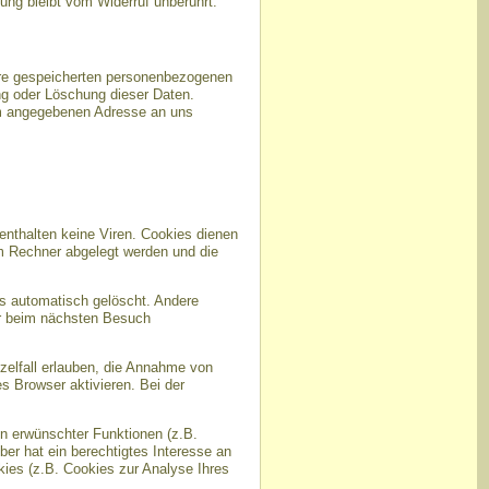
tung bleibt vom Widerruf unberührt.
hre gespeicherten personenbezogenen
ng oder Löschung dieser Daten.
um angegebenen Adresse an uns
enthalten keine Viren. Cookies dienen
em Rechner abgelegt werden und die
s automatisch gelöscht. Andere
er beim nächsten Besuch
zelfall erlauben, die Annahme von
 Browser aktivieren. Bei der
n erwünschter Funktionen (z.B.
ber hat ein berechtigtes Interesse an
kies (z.B. Cookies zur Analyse Ihres