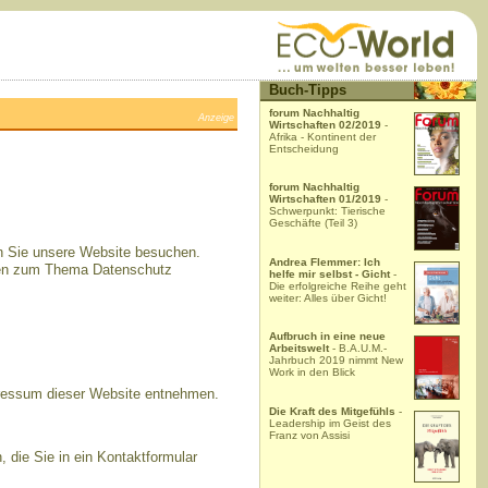
Buch-Tipps
forum Nachhaltig
Anzeige
Wirtschaften 02/2019
-
Afrika - Kontinent der
Entscheidung
forum Nachhaltig
Wirtschaften 01/2019
-
Schwerpunkt: Tierische
Geschäfte (Teil 3)
nn Sie unsere Website besuchen.
Andrea Flemmer: Ich
ionen zum Thema Datenschutz
helfe mir selbst - Gicht
-
Die erfolgreiche Reihe geht
weiter: Alles über Gicht!
Aufbruch in eine neue
Arbeitswelt
- B.A.U.M.-
Jahrbuch 2019 nimmt New
Work in den Blick
pressum dieser Website entnehmen.
Die Kraft des Mitgefühls
-
Leadership im Geist des
Franz von Assisi
 die Sie in ein Kontaktformular