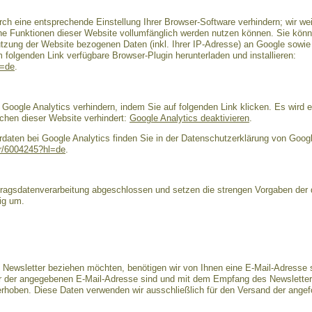
ch eine entsprechende Einstellung Ihrer Browser-Software verhindern; wir wei
che Funktionen dieser Website vollumfänglich werden nutzen können. Sie könn
tzung der Website bezogenen Daten (inkl. Ihrer IP-Adresse) an Google sowie 
folgenden Link verfügbare Browser-Plugin herunterladen und installieren:
l=de
.
Google Analytics verhindern, indem Sie auf folgenden Link klicken. Es wird e
chen dieser Website verhindert:
Google Analytics deaktivieren
.
aten bei Google Analytics finden Sie in der Datenschutzerklärung von Googl
er/6004245?hl=de
.
ftragsdatenverarbeitung abgeschlossen und setzen die strengen Vorgaben de
ig um.
Newsletter beziehen möchten, benötigen wir von Ihnen eine E-Mail-Adresse s
er der angegebenen E-Mail-Adresse sind und mit dem Empfang des Newsletter
s erhoben. Diese Daten verwenden wir ausschließlich für den Versand der ange