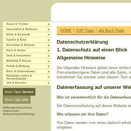
Essen & Trinken
|
|
Gesundheit & Wellness
HOME
TOP-Tipps
alle Buch-Tipps
Mode & Kosmetik
Familie & Kind
Datenschutzerklärung
Einrichten & Wohnen
1. Datenschutz auf einen Blick
Haus & Garten
Geld & Investment
Allgemeine Hinweise
Mobilität & Reisen
Politik & Bildung
Die folgenden Hinweise geben einen einfac
Büro & Unternehmen
Personenbezogene Daten sind alle Daten, m
Einkaufen online &
entnehmen Sie unserer unter diesem Text a
Versandhandel
Job & Karriere
Datenerfassung auf unserer We
Buch-Tipps
Service
Wer ist verantwortlich für die Datenerfa
Buch-Tipps
Info
Die Datenverarbeitung auf dieser Website 
Haftungsausschluss
Impressum
Wie erfassen wir Ihre Daten?
Datenschutzerklärung
Ihre Daten werden zum einen dadurch erhobe
eingeben.