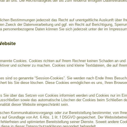
Mail an uns. Die Rechtmäßigkeit der bis zum Widerruf erfolgten Datenverarbei
ichen Bestimmungen jederzeit das Recht auf unentgeltliche Auskunft über I
en Zweck der Datenverarbeitung und ggf. ein Recht auf Berichtigung, Sperru
a personenbezogene Daten können Sie sich jederzeit unter der im Impress
Website
genannte Cookies. Cookies richten auf Ihrem Rechner keinen Schaden an und 
ektiver und sicherer zu machen. Cookies sind kleine Textdateien, die auf Ihr
es sind so genannte “Session-Cookies”. Sie werden nach Ende Ihres Besuch
chert bis Sie diese löschen. Diese Cookies ermöglichen es uns, Ihren Brows
ss Sie über das Setzen von Cookies informiert werden und Cookies nur im Ein
 ausschließen sowie das automatische Löschen der Cookies beim Schließen des
nalität dieser Website eingeschränkt sein.
nischen Kommunikationsvorgangs oder zur Bereitstellung bestimmter, von Ihne
n auf Grundlage von Art. 6 Abs. 1 lit. f DSGVO gespeichert. Der Websitebetrei
ehlerfreien und optimierten Bereitstellung seiner Dienste. Soweit andere Coo
 diese in dieser Datenschutzerklärung gesondert behandelt.