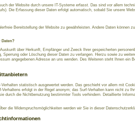
ch der Website durch unsere IT-Systeme erfasst. Das sind vor allem technis
ufs). Die Erfassung dieser Daten erfolgt automatisch, sobald Sie unsere Webs
hlerfreie Bereitstellung der Website zu gewährleisten. Andere Daten können z
r Daten?
h Auskunft über Herkunft, Empfänger und Zweck Ihrer gespeicherten personen
g, Sperrung oder Löschung dieser Daten zu verlangen. Hierzu sowie zu wei
pressum angegebenen Adresse an uns wenden. Des Weiteren steht Ihnen ein B
ittanbietern
-Verhalten statistisch ausgewertet werden. Das geschieht vor allem mit Coo
Verhaltens erfolgt in der Regel anonym; das Surf-Verhalten kann nicht zu Ih
e durch die Nichtbenutzung bestimmter Tools verhindern. Detaillierte Informa
ber die Widerspruchsmöglichkeiten werden wir Sie in dieser Datenschutzerklä
ichtinformationen