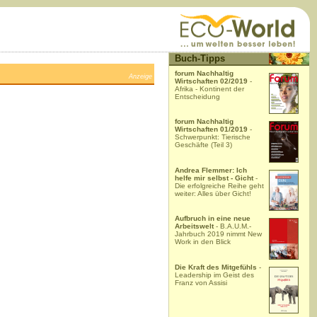
Buch-Tipps
forum Nachhaltig
Anzeige
Wirtschaften 02/2019
-
Afrika - Kontinent der
Entscheidung
forum Nachhaltig
Wirtschaften 01/2019
-
Schwerpunkt: Tierische
Geschäfte (Teil 3)
Andrea Flemmer: Ich
helfe mir selbst - Gicht
-
Die erfolgreiche Reihe geht
weiter: Alles über Gicht!
Aufbruch in eine neue
Arbeitswelt
- B.A.U.M.-
Jahrbuch 2019 nimmt New
Work in den Blick
Die Kraft des Mitgefühls
-
Leadership im Geist des
Franz von Assisi