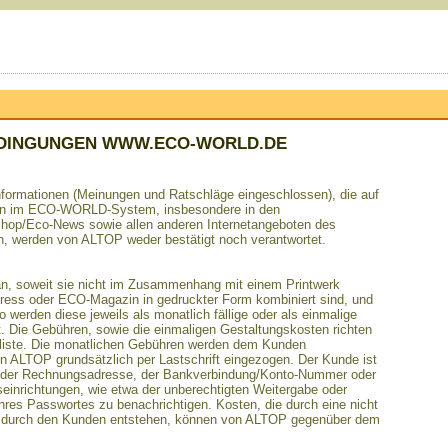
DINGUNGEN WWW.ECO-WORLD.DE
Informationen (Meinungen und Ratschläge eingeschlossen), die auf
nden im ECO-WORLD-System, insbesondere in den
op/Eco-News sowie allen anderen Internetangeboten des
, werden von ALTOP weder bestätigt noch verantwortet.
n an, soweit sie nicht im Zusammenhang mit einem Printwerk
ess oder ECO-Magazin in gedruckter Form kombiniert sind, und
werden diese jeweils als monatlich fällige oder als einmalige
t. Die Gebühren, sowie die einmaligen Gestaltungskosten richten
isliste. Die monatlichen Gebühren werden dem Kunden
on ALTOP grundsätzlich per Lastschrift eingezogen. Der Kunde ist
ng der Rechnungsadresse, der Bankverbindung/Konto-Nummer oder
seinrichtungen, wie etwa der unberechtigten Weitergabe oder
es Passwortes zu benachrichtigen. Kosten, die durch eine nicht
P durch den Kunden entstehen, können von ALTOP gegenüber dem