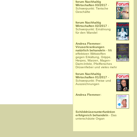
forum Nachhaltig
Wirtschaften 03/2017
-
Schwerpunkt: Tierische
Geschäfte
forum Nachhaltig
Wirtschaften 02/2017
-
Schwerpunkt: Ernährung
für den Wandel
Andrea Flemmer:
Viruserkrankungen
natürlich behandeln
- Mit
effektiven Wirkstoffen
gegen Erkältung, Grippe,
Herpes, Warzen, Magen-
Darm-Infekt, Pfeiffersches
Drüsenfieber und vieles mehr
forum Nachhaltig
Wirtschaften 01/2017
-
Schwerpunkt: Preise und
Auszeichnungen
Andrea Flemmer:
Schilddrüsenunterfunktion
erfolgreich behandeln
- Das
unterschätzte Organ