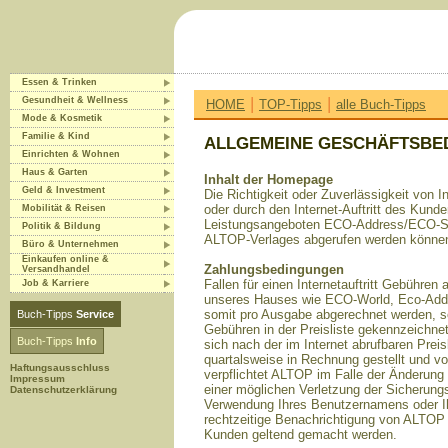
Essen & Trinken
|
|
Gesundheit & Wellness
HOME
TOP-Tipps
alle Buch-Tipps
Mode & Kosmetik
Familie & Kind
ALLGEMEINE GESCHÄFTSBE
Einrichten & Wohnen
Haus & Garten
Inhalt der Homepage
Geld & Investment
Die Richtigkeit oder Zuverlässigkeit von 
oder durch den Internet-Auftritt des Ku
Mobilität & Reisen
Leistungsangeboten ECO-Address/ECO-Sh
Politik & Bildung
ALTOP-Verlages abgerufen werden können
Büro & Unternehmen
Einkaufen online &
Zahlungsbedingungen
Versandhandel
Fallen für einen Internetauftritt Gebühre
Job & Karriere
unseres Hauses wie ECO-World, Eco-Addr
somit pro Ausgabe abgerechnet werden, so 
Buch-Tipps
Service
Gebühren in der Preisliste gekennzeichne
Buch-Tipps
Info
sich nach der im Internet abrufbaren Pre
quartalsweise in Rechnung gestellt und v
Haftungsausschluss
verpflichtet ALTOP im Falle der Änderu
Impressum
einer möglichen Verletzung der Sicherung
Datenschutzerklärung
Verwendung Ihres Benutzernamens oder Ihr
rechtzeitige Benachrichtigung von ALTO
Kunden geltend gemacht werden.