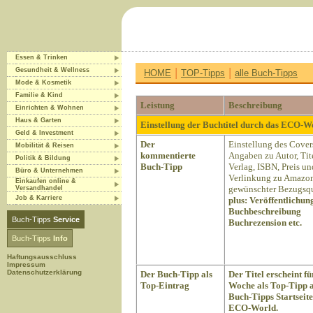
Essen & Trinken
|
|
Gesundheit & Wellness
HOME
TOP-Tipps
alle Buch-Tipps
Mode & Kosmetik
Familie & Kind
Leistung
Beschreibung
Einrichten & Wohnen
Haus & Garten
Einstellung der Buchtitel durch das ECO-
Geld & Investment
Der
Einstellung des Cover
Mobilität & Reisen
kommentierte
Angaben zu Autor, Tite
Politik & Bildung
Buch-Tipp
Verlag, ISBN, Preis un
Büro & Unternehmen
Verlinkung zu Amazon
Einkaufen online &
gewünschter Bezugsqu
Versandhandel
Job & Karriere
plus:
Veröffentlichun
Buchbeschreibung
Buch-Tipps
Service
Buchrezension etc.
Buch-Tipps
Info
Haftungsausschluss
Impressum
Datenschutzerklärung
Der Buch-Tipp als
Der Titel erscheint fü
Top-Eintrag
Woche als Top-Tipp a
Buch-Tipps Startseite
ECO-World.