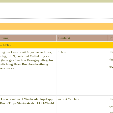
eibung
Laufzeit
Pr
World Team
lung des Covers mit Angaben zu Autor,
1 Jahr
Ei
Verlag, ISBN, Preis und Verlinkung zu
(
(bzw. gewünschter Bezugsquelle)
plus:
pr
ntlichung Ihrer Buchbeschreibung
95
ension etc.
el erscheint für 1 Woche als Top-Tipp
max. 4 Wochen
Ei
 Buch-Tipps Startseite der ECO-World.
(p