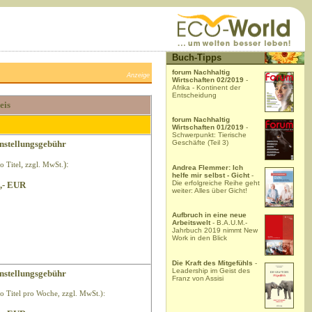
Buch-Tipps
forum Nachhaltig
Anzeige
Wirtschaften 02/2019
-
Afrika - Kontinent der
Entscheidung
eis
forum Nachhaltig
Wirtschaften 01/2019
-
Schwerpunkt: Tierische
nstellungsgebühr
Geschäfte (Teil 3)
,
):
o Titel
zzgl. MwSt.
Andrea Flemmer: Ich
helfe mir selbst - Gicht
-
Die erfolgreiche Reihe geht
,- EUR
weiter: Alles über Gicht!
Aufbruch in eine neue
Arbeitswelt
- B.A.U.M.-
Jahrbuch 2019 nimmt New
Work in den Blick
Die Kraft des Mitgefühls
-
Leadership im Geist des
nstellungsgebühr
Franz von Assisi
ro Titel pro Woche, zzgl. MwSt.):