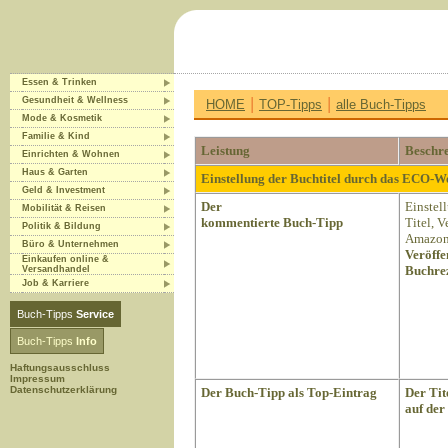
Essen & Trinken
|
|
Gesundheit & Wellness
HOME
TOP-Tipps
alle Buch-Tipps
Mode & Kosmetik
Familie & Kind
Leistung
Beschr
Einrichten & Wohnen
Haus & Garten
Einstellung der Buchtitel durch das ECO-
Geld & Investment
Der
Einstel
Mobilität & Reisen
kommentierte Buch-Tipp
Titel, 
Politik & Bildung
Amazon 
Büro & Unternehmen
Veröffe
Einkaufen online &
Buchrez
Versandhandel
Job & Karriere
Buch-Tipps
Service
Buch-Tipps
Info
Haftungsausschluss
Impressum
Datenschutzerklärung
Der Buch-Tipp als Top-Eintrag
Der Tit
auf der