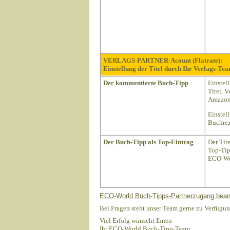
VERLAGS-PARTNER-Acount (Flatrate):
Einstellung der Titel durch Ihr Verlags-Tea
Der kommentierte Buch-Tipp
Einstel
Titel, 
Amazon 
Einstel
Buchrez
Der Buch-Tipp als Top-Eintrag
Der Tit
Top-Tip
ECO-Wo
ECO-World Buch-Tipps-Partnerzugang bean
Bei Fragen steht unser Team gerne zu Verfügun
Viel Erfolg wünscht Ihnen
Ihr ECO-World Buch-Tipp-Team