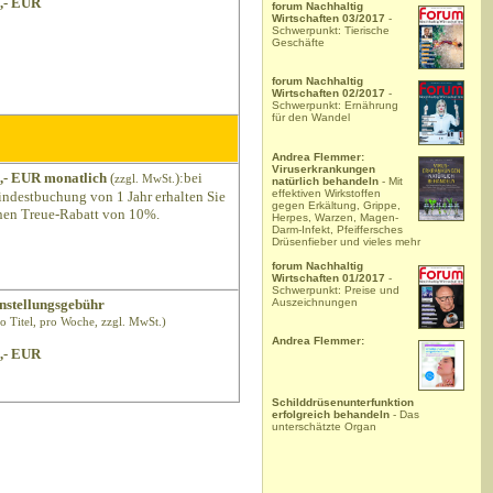
,- EUR
forum Nachhaltig
Wirtschaften 03/2017
-
Schwerpunkt: Tierische
Geschäfte
forum Nachhaltig
Wirtschaften 02/2017
-
Schwerpunkt: Ernährung
für den Wandel
Andrea Flemmer:
Viruserkrankungen
,- EUR monatlich
(
):bei
zzgl. MwSt.
natürlich behandeln
- Mit
effektiven Wirkstoffen
ndestbuchung von 1 Jahr erhalten Sie
gegen Erkältung, Grippe,
nen Treue-Rabatt von 10%.
Herpes, Warzen, Magen-
Darm-Infekt, Pfeiffersches
Drüsenfieber und vieles mehr
forum Nachhaltig
Wirtschaften 01/2017
-
Schwerpunkt: Preise und
Auszeichnungen
nstellungsgebühr
ro Titel, pro Woche, zzgl. MwSt.)
Andrea Flemmer:
,- EUR
Schilddrüsenunterfunktion
erfolgreich behandeln
- Das
unterschätzte Organ