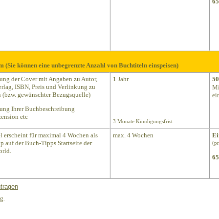
65
m (Sie können eine unbegrenzte Anzahl von Buchtiteln einspeisen)
lung der Cover mit Angaben zu Autor,
1 Jahr
50
Verlag, ISBN, Preis und Verlinkung zu
Mi
(bzw. gewünschter Bezugsquelle)
ei
lung Ihrer Buchbeschreibung
ension etc
3 Monate Kündigungsfrist
el erscheint für maximal 4 Wochen als
max. 4 Wochen
Ei
p auf der Buch-Tipps Startseite der
(p
rld.
65
tragen
g.