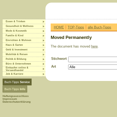
Essen & Trinken
|
|
Gesundheit & Wellness
HOME
TOP-Tipps
alle Buch-Tipps
Mode & Kosmetik
Familie & Kind
Moved Permanently
Einrichten & Wohnen
Haus & Garten
The document has moved
here
.
Geld & Investment
Mobilität & Reisen
Stichwort
Politik & Bildung
Büro & Unternehmen
Art
Einkaufen online &
Versandhandel
Job & Karriere
Buch-Tipps
Service
Buch-Tipps
Info
Haftungsausschluss
Impressum
Datenschutzerklärung