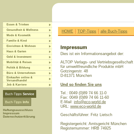
Essen & Trinken
|
|
Gesundheit & Wellness
HOME
TOP-Tipps
alle Buch-Tipps
Mode & Kosmetik
Familie & Kind
Einrichten & Wohnen
Impressum
Haus & Garten
Dies ist ein Informationsangebot der:
Geld & Investment
ALTOP Verlags- und Vertriebsgesellschaft
Mobilität & Reisen
für umweltfreundliche Produkte mbH
Politik & Bildung
Gotzingerstr. 48
Büro & Unternehmen
D-81371 München
Einkaufen online &
Versandhandel
Und so finden Sie uns
Job & Karriere
Tel.: 0049 (0)89 74 66 11-0
Buch-Tipps
Service
Fax: 0049 (0)89 74 66 11-60
E-Mail:
info@eco-world.de
Buch-Tipps
Info
URL:
www.eco-world.de
Haftungsausschluss
Impressum
Geschäftsführer: Fritz Lietsch
Datenschutzerklärung
Registergericht: Amtsgericht München
Registernummer: HRB 74925