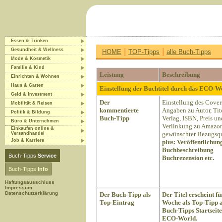
Essen & Trinken
|
|
Gesundheit & Wellness
HOME
TOP-Tipps
alle Buch-Tipps
Mode & Kosmetik
Familie & Kind
Leistung
Beschreibung
Einrichten & Wohnen
Haus & Garten
Einstellung der Buchtitel durch das ECO-
Geld & Investment
Der
Einstellung des Cover
Mobilität & Reisen
kommentierte
Angaben zu Autor, Tite
Politik & Bildung
Buch-Tipp
Verlag, ISBN, Preis un
Büro & Unternehmen
Verlinkung zu Amazon
Einkaufen online &
gewünschter Bezugsqu
Versandhandel
Job & Karriere
plus:
Veröffentlichun
Buchbeschreibung
Buch-Tipps
Service
Buchrezension etc.
Buch-Tipps
Info
Haftungsausschluss
Impressum
Datenschutzerklärung
Der Buch-Tipp als
Der Titel erscheint fü
Top-Eintrag
Woche als Top-Tipp a
Buch-Tipps Startseite
ECO-World.