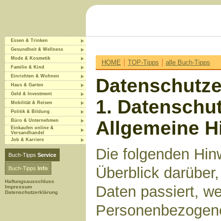
Essen & Trinken
Gesundheit & Wellness
Mode & Kosmetik
|
|
HOME
TOP-Tipps
alle Buch-Tipps
Familie & Kind
Einrichten & Wohnen
Datenschutze
Haus & Garten
Geld & Investment
1. Datenschut
Mobilität & Reisen
Politik & Bildung
Allgemeine H
Büro & Unternehmen
Einkaufen online &
Versandhandel
Job & Karriere
Die folgenden Hin
Buch-Tipps
Service
Überblick darüber
Buch-Tipps
Info
Haftungsausschluss
Daten passiert, w
Impressum
Datenschutzerklärung
Personenbezogene 