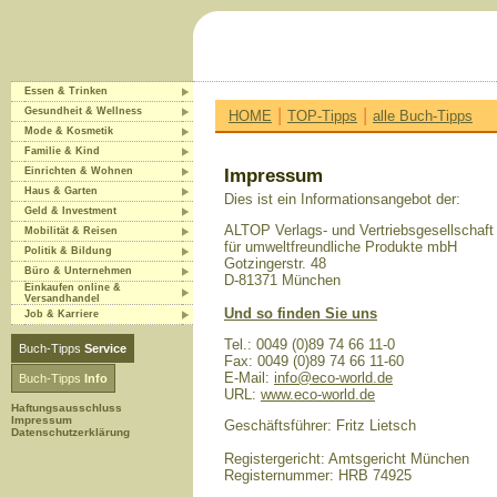
Essen & Trinken
|
|
Gesundheit & Wellness
HOME
TOP-Tipps
alle Buch-Tipps
Mode & Kosmetik
Familie & Kind
Einrichten & Wohnen
Impressum
Haus & Garten
Dies ist ein Informationsangebot der:
Geld & Investment
ALTOP Verlags- und Vertriebsgesellschaft
Mobilität & Reisen
für umweltfreundliche Produkte mbH
Politik & Bildung
Gotzingerstr. 48
Büro & Unternehmen
D-81371 München
Einkaufen online &
Versandhandel
Und so finden Sie uns
Job & Karriere
Tel.: 0049 (0)89 74 66 11-0
Buch-Tipps
Service
Fax: 0049 (0)89 74 66 11-60
E-Mail:
info@eco-world.de
Buch-Tipps
Info
URL:
www.eco-world.de
Haftungsausschluss
Impressum
Geschäftsführer: Fritz Lietsch
Datenschutzerklärung
Registergericht: Amtsgericht München
Registernummer: HRB 74925