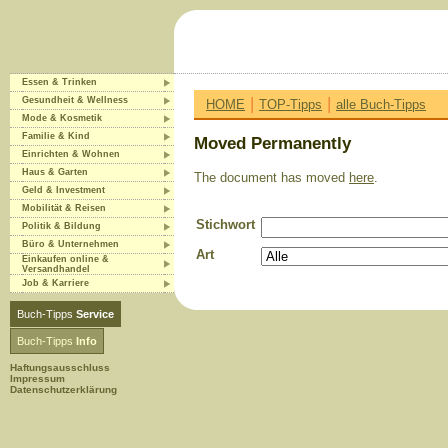
Essen & Trinken
|
|
Gesundheit & Wellness
HOME
TOP-Tipps
alle Buch-Tipps
Mode & Kosmetik
Familie & Kind
Moved Permanently
Einrichten & Wohnen
Haus & Garten
The document has moved
here
.
Geld & Investment
Mobilität & Reisen
Stichwort
Politik & Bildung
Büro & Unternehmen
Art
Einkaufen online &
Versandhandel
Job & Karriere
Buch-Tipps
Service
Buch-Tipps
Info
Haftungsausschluss
Impressum
Datenschutzerklärung