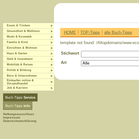
Essen & Trinken
|
|
Gesundheit & Wellness
HOME
TOP-Tipps
alle Buch-Tipps
Mode & Kosmetik
template not found: /Altopdomains/www.eco-
Familie & Kind
Einrichten & Wohnen
Stichwort
Haus & Garten
Geld & Investment
Art
Mobilität & Reisen
Politik & Bildung
Büro & Unternehmen
Einkaufen online &
Versandhandel
Job & Karriere
Buch-Tipps
Service
Buch-Tipps
Info
Haftungsausschluss
Impressum
Datenschutzerklärung