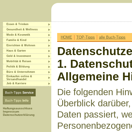
Essen & Trinken
Gesundheit & Wellness
Mode & Kosmetik
|
|
HOME
TOP-Tipps
alle Buch-Tipps
Familie & Kind
Einrichten & Wohnen
Datenschutze
Haus & Garten
Geld & Investment
1. Datenschut
Mobilität & Reisen
Politik & Bildung
Allgemeine H
Büro & Unternehmen
Einkaufen online &
Versandhandel
Job & Karriere
Die folgenden Hin
Buch-Tipps
Service
Überblick darüber
Buch-Tipps
Info
Haftungsausschluss
Daten passiert, w
Impressum
Datenschutzerklärung
Personenbezogene 