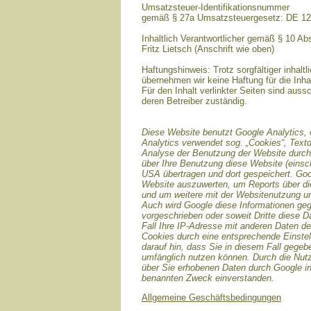
Umsatzsteuer-Identifikationsnummer
gemäß § 27a Umsatzsteuergesetz: DE 1
Inhaltlich Verantwortlicher gemäß § 10 A
Fritz Lietsch (Anschrift wie oben)
Haftungshinweis: Trotz sorgfältiger inhaltl
übernehmen wir keine Haftung für die Inhal
Für den Inhalt verlinkter Seiten sind aussc
deren Betreiber zuständig.
Diese Website benutzt Google Analytics, 
Analytics verwendet sog. „Cookies“, Text
Analyse der Benutzung der Website durch 
über Ihre Benutzung diese Website (einsch
USA übertragen und dort gespeichert. Goo
Website auszuwerten, um Reports über die
und um weitere mit der Websitenutzung un
Auch wird Google diese Informationen gege
vorgeschrieben oder soweit Dritte diese D
Fall Ihre IP-Adresse mit anderen Daten de
Cookies durch eine entsprechende Einstell
darauf hin, dass Sie in diesem Fall gegeb
umfänglich nutzen können. Durch die Nutz
über Sie erhobenen Daten durch Google i
benannten Zweck einverstanden.
Allgemeine Geschäftsbedingungen