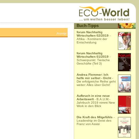
Buch-Tipps
forum Nachhaltig
Anzeige
Wirtschaften 02/2019
-
Afrika - Kontinent der
Entscheidung
forum Nachhaltig
Wirtschaften 01/2019
-
Schwerpunkt: Tierische
Geschäfte (Teil 3)
Andrea Flemmer: Ich
helfe mir selbst - Gicht
-
Die erfolgreiche Reihe geht
weiter: Alles über Gicht!
Aufbruch in eine neue
Arbeitswelt
- B.A.U.M.-
Jahrbuch 2019 nimmt New
Work in den Blick
Die Kraft des Mitgefühls
-
Leadership im Geist des
Franz von Assisi