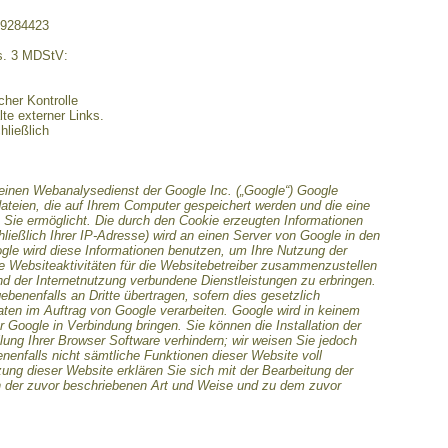
29284423
bs. 3 MDStV:
icher Kontrolle
te externer Links.
hließlich
einen Webanalysedienst der Google Inc. („Google“) Google
dateien, die auf Ihrem Computer gespeichert werden und die eine
Sie ermöglicht. Die durch den Cookie erzeugten Informationen
ließlich Ihrer IP-Adresse) wird an einen Server von Google in den
gle wird diese Informationen benutzen, um Ihre Nutzung der
 Websiteaktivitäten für die Websitebetreiber zusammenzustellen
d der Internetnutzung verbundene Dienstleistungen zu erbringen.
benenfalls an Dritte übertragen, sofern dies gesetzlich
aten im Auftrag von Google verarbeiten. Google wird in keinem
r Google in Verbindung bringen. Sie können die Installation der
ung Ihrer Browser Software verhindern; wir weisen Sie jedoch
enenfalls nicht sämtliche Funktionen dieser Website voll
ung dieser Website erklären Sie sich mit der Bearbeitung der
n der zuvor beschriebenen Art und Weise und zu dem zuvor