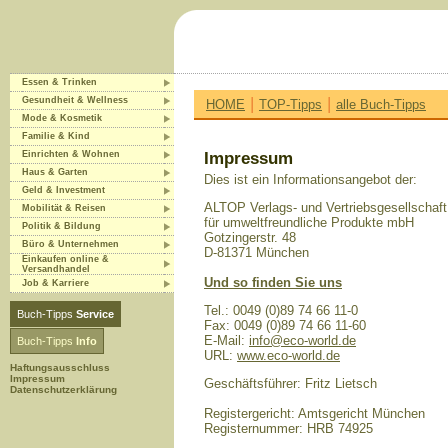
Essen & Trinken
|
|
Gesundheit & Wellness
HOME
TOP-Tipps
alle Buch-Tipps
Mode & Kosmetik
Familie & Kind
Einrichten & Wohnen
Impressum
Haus & Garten
Dies ist ein Informationsangebot der:
Geld & Investment
ALTOP Verlags- und Vertriebsgesellschaft
Mobilität & Reisen
für umweltfreundliche Produkte mbH
Politik & Bildung
Gotzingerstr. 48
Büro & Unternehmen
D-81371 München
Einkaufen online &
Versandhandel
Und so finden Sie uns
Job & Karriere
Tel.: 0049 (0)89 74 66 11-0
Buch-Tipps
Service
Fax: 0049 (0)89 74 66 11-60
E-Mail:
info@eco-world.de
Buch-Tipps
Info
URL:
www.eco-world.de
Haftungsausschluss
Impressum
Geschäftsführer: Fritz Lietsch
Datenschutzerklärung
Registergericht: Amtsgericht München
Registernummer: HRB 74925