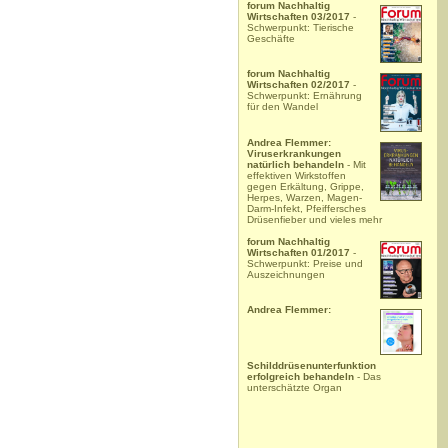
forum Nachhaltig
Wirtschaften 03/2017
-
Schwerpunkt: Tierische
Geschäfte
forum Nachhaltig
Wirtschaften 02/2017
-
Schwerpunkt: Ernährung
für den Wandel
Andrea Flemmer:
Viruserkrankungen
natürlich behandeln
- Mit
effektiven Wirkstoffen
gegen Erkältung, Grippe,
Herpes, Warzen, Magen-
Darm-Infekt, Pfeiffersches
Drüsenfieber und vieles mehr
forum Nachhaltig
Wirtschaften 01/2017
-
Schwerpunkt: Preise und
Auszeichnungen
Andrea Flemmer:
Schilddrüsenunterfunktion
erfolgreich behandeln
- Das
unterschätzte Organ