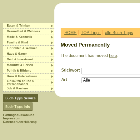
Essen & Trinken
|
|
Gesundheit & Wellness
HOME
TOP-Tipps
alle Buch-Tipps
Mode & Kosmetik
Familie & Kind
Moved Permanently
Einrichten & Wohnen
Haus & Garten
The document has moved
here
.
Geld & Investment
Mobilität & Reisen
Stichwort
Politik & Bildung
Büro & Unternehmen
Art
Einkaufen online &
Versandhandel
Job & Karriere
Buch-Tipps
Service
Buch-Tipps
Info
Haftungsausschluss
Impressum
Datenschutzerklärung