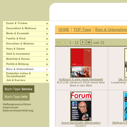
Essen & Trinken
|
|
Gesundheit & Wellness
HOME
TOP-Tipps
Büro & Unternehm
Mode & Kosmetik
Familie & Kind
1 - 12
von 21
Einrichten & Wohnen
Haus & Garten
Geld & Investment
Mobilität & Reisen
Politik & Bildung
Büro & Unternehmen
Einkaufen online &
Versandhandel
Aufbruch in eine neue Arbeitswelt
Die Kr
Job & Karriere
B.A.U.M.-Jahrbuch 2019 nimmt New
Leadership 
Work in den Blick
Buch-Tipps
Service
Buch-Tipps
Info
Haftungsausschluss
Impressum
Datenschutzerklärung
forum Nachhaltig Wirtschaften
Wolfgang 
01/2017