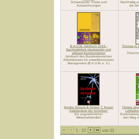
Schwerpunkt: Preise und
Nachhaltig er
Auszeichnungen
die Gr
B.A.U.M.-Jahrbuch 2016 -
Thomas H. 
Nachhaltigkeit glaubwürdig und
wirksam kommunizieren
Chancen
Jahrbuch des Bundesdeutschen
Arbeitskreises für umweltbewusstes
Management (B.A.U.M. e. V.)
Annika Strauss & Jürgen T. Knauf:
Christa Jäge
Kaleidoskop der Scherben
Leitfaden
Ein ungewöhnlicher
Entscheidung
Wirtschaftsthriller!
den Weg in
1 - 12
von 21