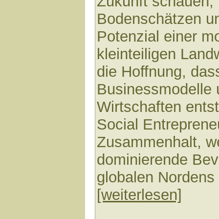
Zukunft schauen, 
Bodenschätzen u
Potenzial einer m
kleinteiligen Landw
die Hoffnung, dass
Businessmodelle 
Wirtschaften ents
Social Entrepreneu
Zusammenhalt, we
dominierende Be
globalen Nordens r
[weiterlesen]