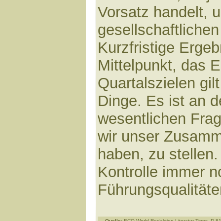
Vorsatz handelt, 
gesellschaftlichen
Kurzfristige Erge
Mittelpunkt, das 
Quartalszielen gil
Dinge. Es ist an de
wesentlichen Frage
wir unser Zusamm
haben, zu stellen
Kontrolle immer n
Führungsqualität
Quelle:
ECO-World Redaktion Literatur-Tipps, D-