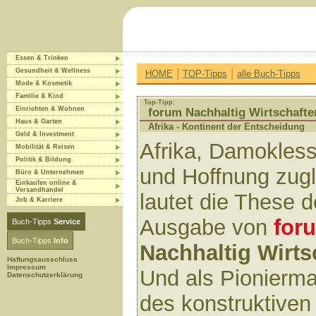
Essen & Trinken
|
|
Gesundheit & Wellness
HOME
TOP-Tipps
alle Buch-Tipps
Mode & Kosmetik
Familie & Kind
Top-Tipp:
Einrichten & Wohnen
forum Nachhaltig Wirtschafte
Haus & Garten
Afrika - Kontinent der Entscheidung
Geld & Investment
Afrika, Damokles
Mobilität & Reisen
Politik & Bildung
und Hoffnung zugl
Büro & Unternehmen
Einkaufen online &
Versandhandel
lautet die These 
Job & Karriere
Ausgabe von
for
Buch-Tipps
Service
Buch-Tipps
Info
Nachhaltig Wirts
Haftungsausschluss
Impressum
Und als Pionierm
Datenschutzerklärung
des konstruktiven