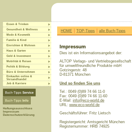
Essen & Trinken
|
|
Gesundheit & Wellness
HOME
TOP-Tipps
alle Buch-Tipps
Mode & Kosmetik
Familie & Kind
Einrichten & Wohnen
Impressum
Haus & Garten
Dies ist ein Informationsangebot der:
Geld & Investment
ALTOP Verlags- und Vertriebsgesellschaft
Mobilität & Reisen
für umweltfreundliche Produkte mbH
Politik & Bildung
Gotzingerstr. 48
Büro & Unternehmen
D-81371 München
Einkaufen online &
Versandhandel
Und so finden Sie uns
Job & Karriere
Tel.: 0049 (0)89 74 66 11-0
Buch-Tipps
Service
Fax: 0049 (0)89 74 66 11-60
E-Mail:
info@eco-world.de
Buch-Tipps
Info
URL:
www.eco-world.de
Haftungsausschluss
Impressum
Geschäftsführer: Fritz Lietsch
Datenschutzerklärung
Registergericht: Amtsgericht München
Registernummer: HRB 74925