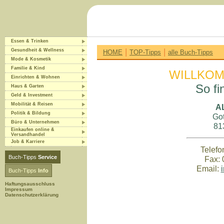
Essen & Trinken
|
|
Gesundheit & Wellness
HOME
TOP-Tipps
alle Buch-Tipps
Mode & Kosmetik
Familie & Kind
WILLKOM
Einrichten & Wohnen
So fi
Haus & Garten
Geld & Investment
Mobilität & Reisen
A
Politik & Bildung
Got
Büro & Unternehmen
81
Einkaufen online &
Versandhandel
Job & Karriere
Telefo
Buch-Tipps
Service
Fax: 
Email:
Buch-Tipps
Info
Haftungsausschluss
Impressum
Datenschutzerklärung