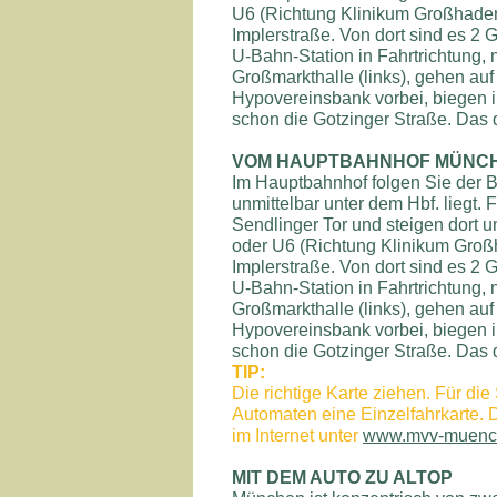
U6 (Richtung Klinikum Großhadern
Implerstraße. Von dort sind es 2
U-Bahn-Station in Fahrtrichtung
Großmarkthalle (links), gehen auf
Hypovereinsbank vorbei, biegen in
schon die Gotzinger Straße. Das d
VOM HAUPTBAHNHOF MÜNC
Im Hauptbahnhof folgen Sie der B
unmittelbar unter dem Hbf. liegt.
Sendlinger Tor und steigen dort u
oder U6 (Richtung Klinikum Großh
Implerstraße. Von dort sind es 2
U-Bahn-Station in Fahrtrichtung
Großmarkthalle (links), gehen auf
Hypovereinsbank vorbei, biegen in
schon die Gotzinger Straße. Das d
TIP:
Die richtige Karte ziehen. Für d
Automaten eine Einzelfahrkarte. 
im Internet unter
www.mvv-muenc
MIT DEM AUTO ZU ALTOP