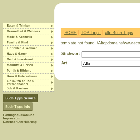
Essen & Trinken
|
|
Gesundheit & Wellness
HOME
TOP-Tipps
alle Buch-Tipps
Mode & Kosmetik
template not found: /Altopdomains/www.eco-
Familie & Kind
Einrichten & Wohnen
Stichwort
Haus & Garten
Geld & Investment
Art
Mobilität & Reisen
Politik & Bildung
Büro & Unternehmen
Einkaufen online &
Versandhandel
Job & Karriere
Buch-Tipps
Service
Buch-Tipps
Info
Haftungsausschluss
Impressum
Datenschutzerklärung