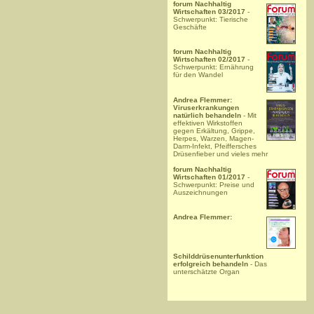
forum Nachhaltig
Wirtschaften 03/2017
-
Schwerpunkt: Tierische
Geschäfte
forum Nachhaltig
Wirtschaften 02/2017
-
Schwerpunkt: Ernährung
für den Wandel
Andrea Flemmer:
Viruserkrankungen
natürlich behandeln
- Mit
effektiven Wirkstoffen
gegen Erkältung, Grippe,
Herpes, Warzen, Magen-
Darm-Infekt, Pfeiffersches
Drüsenfieber und vieles mehr
forum Nachhaltig
Wirtschaften 01/2017
-
Schwerpunkt: Preise und
Auszeichnungen
Andrea Flemmer:
Schilddrüsenunterfunktion
erfolgreich behandeln
- Das
unterschätzte Organ