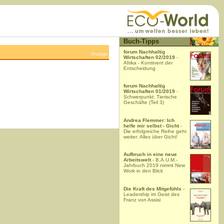
Buch-Tipps
forum Nachhaltig
Anzeige
Wirtschaften 02/2019
-
Afrika - Kontinent der
Entscheidung
forum Nachhaltig
Wirtschaften 01/2019
-
Schwerpunkt: Tierische
Geschäfte (Teil 3)
Andrea Flemmer: Ich
helfe mir selbst - Gicht
-
Die erfolgreiche Reihe geht
weiter: Alles über Gicht!
Aufbruch in eine neue
Arbeitswelt
- B.A.U.M.-
Jahrbuch 2019 nimmt New
Work in den Blick
Die Kraft des Mitgefühls
-
Leadership im Geist des
Franz von Assisi