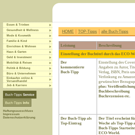
Essen & Trinken
|
|
Gesundheit & Wellness
HOME
TOP-Tipps
alle Buch-Tipps
Mode & Kosmetik
Familie & Kind
Leistung
Beschreibung
Einrichten & Wohnen
Haus & Garten
Einstellung der Buchtitel durch das ECO-
Geld & Investment
Der
Einstellung des Cover
Mobilität & Reisen
kommentierte
Angaben zu Autor, Tite
Politik & Bildung
Buch-Tipp
Verlag, ISBN, Preis un
Büro & Unternehmen
Verlinkung zu Amazon
Einkaufen online &
gewünschter Bezugsqu
Versandhandel
Job & Karriere
plus:
Veröffentlichun
Buchbeschreibung
Buch-Tipps
Service
Buchrezension etc.
Buch-Tipps
Info
Haftungsausschluss
Impressum
Datenschutzerklärung
Der Buch-Tipp als
Der Titel erscheint fü
Top-Eintrag
Woche als Top-Tipp a
Buch-Tipps Startseite
ECO-World.