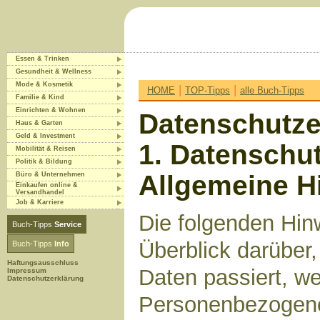
Essen & Trinken
Gesundheit & Wellness
Mode & Kosmetik
|
|
HOME
TOP-Tipps
alle Buch-Tipps
Familie & Kind
Einrichten & Wohnen
Datenschutze
Haus & Garten
Geld & Investment
1. Datenschut
Mobilität & Reisen
Politik & Bildung
Allgemeine H
Büro & Unternehmen
Einkaufen online &
Versandhandel
Job & Karriere
Die folgenden Hin
Buch-Tipps
Service
Überblick darüber
Buch-Tipps
Info
Haftungsausschluss
Daten passiert, w
Impressum
Datenschutzerklärung
Personenbezogene 