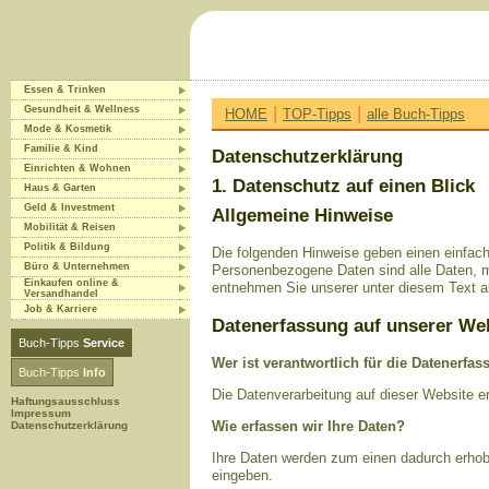
Essen & Trinken
|
|
Gesundheit & Wellness
HOME
TOP-Tipps
alle Buch-Tipps
Mode & Kosmetik
Familie & Kind
Datenschutzerklärung
Einrichten & Wohnen
1. Datenschutz auf einen Blick
Haus & Garten
Geld & Investment
Allgemeine Hinweise
Mobilität & Reisen
Politik & Bildung
Die folgenden Hinweise geben einen einfac
Büro & Unternehmen
Personenbezogene Daten sind alle Daten, m
Einkaufen online &
entnehmen Sie unserer unter diesem Text a
Versandhandel
Job & Karriere
Datenerfassung auf unserer We
Buch-Tipps
Service
Wer ist verantwortlich für die Datenerfa
Buch-Tipps
Info
Die Datenverarbeitung auf dieser Website 
Haftungsausschluss
Impressum
Wie erfassen wir Ihre Daten?
Datenschutzerklärung
Ihre Daten werden zum einen dadurch erhobe
eingeben.