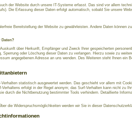
ch der Website durch unsere IT-Systeme erfasst. Das sind vor allem technis
ufs). Die Erfassung dieser Daten erfolgt automatisch, sobald Sie unsere Webs
hlerfreie Bereitstellung der Website zu gewährleisten. Andere Daten können z
r Daten?
h Auskunft über Herkunft, Empfänger und Zweck Ihrer gespeicherten personen
g, Sperrung oder Löschung dieser Daten zu verlangen. Hierzu sowie zu wei
pressum angegebenen Adresse an uns wenden. Des Weiteren steht Ihnen ein B
ittanbietern
-Verhalten statistisch ausgewertet werden. Das geschieht vor allem mit Coo
Verhaltens erfolgt in der Regel anonym; das Surf-Verhalten kann nicht zu Ih
e durch die Nichtbenutzung bestimmter Tools verhindern. Detaillierte Informa
ber die Widerspruchsmöglichkeiten werden wir Sie in dieser Datenschutzerklä
ichtinformationen