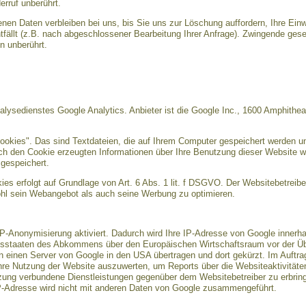
rruf unberührt.
nen Daten verbleiben bei uns, bis Sie uns zur Löschung auffordern, Ihre Einw
tfällt (z.B. nach abgeschlossener Bearbeitung Ihrer Anfrage). Zwingende ge
n unberührt.
lysedienstes Google Analytics. Anbieter ist die Google Inc., 1600 Amphithe
ookies". Das sind Textdateien, die auf Ihrem Computer gespeichert werden u
ch den Cookie erzeugten Informationen über Ihre Benutzung dieser Website w
gespeichert.
s erfolgt auf Grundlage von Art. 6 Abs. 1 lit. f DSGVO. Der Websitebetreiber
hl sein Webangebot als auch seine Werbung zu optimieren.
IP-Anonymisierung aktiviert. Dadurch wird Ihre IP-Adresse von Google innerha
gsstaaten des Abkommens über den Europäischen Wirtschaftsraum vor der Übe
n einen Server von Google in den USA übertragen und dort gekürzt. Im Auftra
hre Nutzung der Website auszuwerten, um Reports über die Websiteaktivitä
tzung verbundene Dienstleistungen gegenüber dem Websitebetreiber zu erbri
IP-Adresse wird nicht mit anderen Daten von Google zusammengeführt.