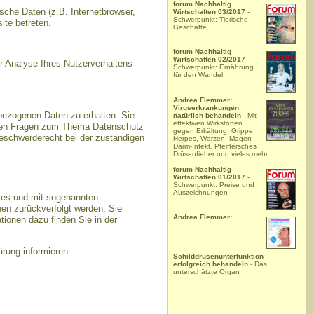
forum Nachhaltig
che Daten (z.B. Internetbrowser,
Wirtschaften 03/2017
-
Schwerpunkt: Tierische
ite betreten.
Geschäfte
forum Nachhaltig
Wirtschaften 02/2017
-
ur Analyse Ihres Nutzerverhaltens
Schwerpunkt: Ernährung
für den Wandel
Andrea Flemmer:
Viruserkrankungen
bezogenen Daten zu erhalten. Sie
natürlich behandeln
- Mit
effektiven Wirkstoffen
teren Fragen zum Thema Datenschutz
gegen Erkältung, Grippe,
eschwerderecht bei der zuständigen
Herpes, Warzen, Magen-
Darm-Infekt, Pfeiffersches
Drüsenfieber und vieles mehr
forum Nachhaltig
Wirtschaften 01/2017
-
Schwerpunkt: Preise und
Auszeichnungen
kies und mit sogenannten
nen zurückverfolgt werden. Sie
Andrea Flemmer:
tionen dazu finden Sie in der
rung informieren.
Schilddrüsenunterfunktion
erfolgreich behandeln
- Das
unterschätzte Organ