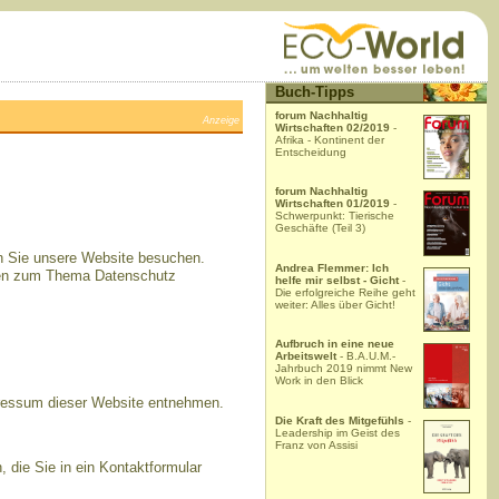
Buch-Tipps
forum Nachhaltig
Anzeige
Wirtschaften 02/2019
-
Afrika - Kontinent der
Entscheidung
forum Nachhaltig
Wirtschaften 01/2019
-
Schwerpunkt: Tierische
Geschäfte (Teil 3)
nn Sie unsere Website besuchen.
Andrea Flemmer: Ich
ionen zum Thema Datenschutz
helfe mir selbst - Gicht
-
Die erfolgreiche Reihe geht
weiter: Alles über Gicht!
Aufbruch in eine neue
Arbeitswelt
- B.A.U.M.-
Jahrbuch 2019 nimmt New
Work in den Blick
pressum dieser Website entnehmen.
Die Kraft des Mitgefühls
-
Leadership im Geist des
Franz von Assisi
 die Sie in ein Kontaktformular