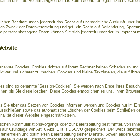
Mail an uns. Die Rechtmäßigkeit der bis zum Widerruf erfolgten Datenverarbei
ichen Bestimmungen jederzeit das Recht auf unentgeltliche Auskunft über I
en Zweck der Datenverarbeitung und ggf. ein Recht auf Berichtigung, Sperru
a personenbezogene Daten können Sie sich jederzeit unter der im Impress
Website
genannte Cookies. Cookies richten auf Ihrem Rechner keinen Schaden an und 
ektiver und sicherer zu machen. Cookies sind kleine Textdateien, die auf Ihr
es sind so genannte “Session-Cookies”. Sie werden nach Ende Ihres Besuch
chert bis Sie diese löschen. Diese Cookies ermöglichen es uns, Ihren Brows
ss Sie über das Setzen von Cookies informiert werden und Cookies nur im Ein
 ausschließen sowie das automatische Löschen der Cookies beim Schließen des
nalität dieser Website eingeschränkt sein.
nischen Kommunikationsvorgangs oder zur Bereitstellung bestimmter, von Ihne
n auf Grundlage von Art. 6 Abs. 1 lit. f DSGVO gespeichert. Der Websitebetrei
ehlerfreien und optimierten Bereitstellung seiner Dienste. Soweit andere Coo
 diese in dieser Datenschutzerklärung gesondert behandelt.