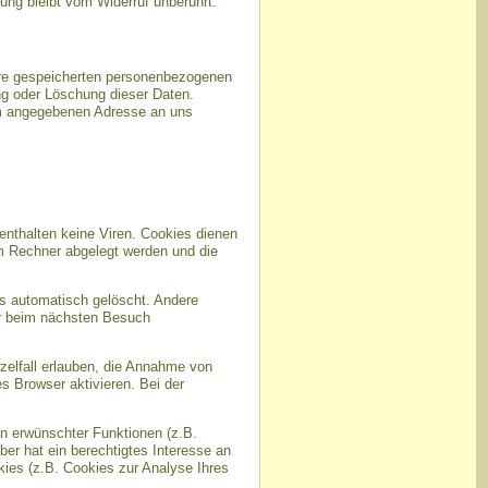
tung bleibt vom Widerruf unberührt.
hre gespeicherten personenbezogenen
ng oder Löschung dieser Daten.
um angegebenen Adresse an uns
enthalten keine Viren. Cookies dienen
em Rechner abgelegt werden und die
s automatisch gelöscht. Andere
er beim nächsten Besuch
zelfall erlauben, die Annahme von
 Browser aktivieren. Bei der
n erwünschter Funktionen (z.B.
ber hat ein berechtigtes Interesse an
kies (z.B. Cookies zur Analyse Ihres