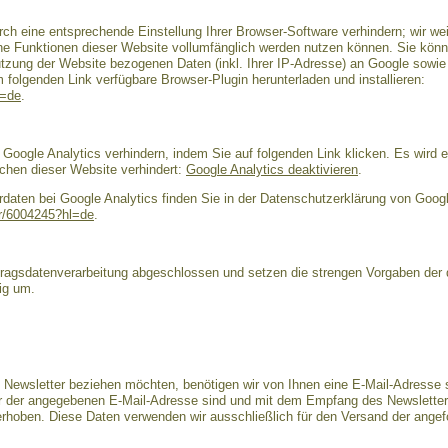
ch eine entsprechende Einstellung Ihrer Browser-Software verhindern; wir wei
che Funktionen dieser Website vollumfänglich werden nutzen können. Sie könn
tzung der Website bezogenen Daten (inkl. Ihrer IP-Adresse) an Google sowie 
folgenden Link verfügbare Browser-Plugin herunterladen und installieren:
l=de
.
Google Analytics verhindern, indem Sie auf folgenden Link klicken. Es wird e
chen dieser Website verhindert:
Google Analytics deaktivieren
.
aten bei Google Analytics finden Sie in der Datenschutzerklärung von Googl
er/6004245?hl=de
.
ftragsdatenverarbeitung abgeschlossen und setzen die strengen Vorgaben de
ig um.
Newsletter beziehen möchten, benötigen wir von Ihnen eine E-Mail-Adresse s
er der angegebenen E-Mail-Adresse sind und mit dem Empfang des Newsletter
s erhoben. Diese Daten verwenden wir ausschließlich für den Versand der ange