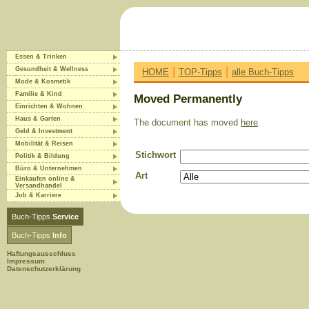
Essen & Trinken
|
|
Gesundheit & Wellness
HOME
TOP-Tipps
alle Buch-Tipps
Mode & Kosmetik
Familie & Kind
Moved Permanently
Einrichten & Wohnen
Haus & Garten
The document has moved
here
.
Geld & Investment
Mobilität & Reisen
Stichwort
Politik & Bildung
Büro & Unternehmen
Art
Einkaufen online &
Versandhandel
Job & Karriere
Buch-Tipps
Service
Buch-Tipps
Info
Haftungsausschluss
Impressum
Datenschutzerklärung