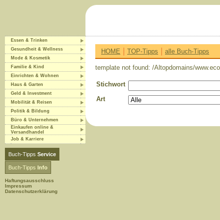
Essen & Trinken
|
|
Gesundheit & Wellness
HOME
TOP-Tipps
alle Buch-Tipps
Mode & Kosmetik
template not found: /Altopdomains/www.eco-
Familie & Kind
Einrichten & Wohnen
Stichwort
Haus & Garten
Geld & Investment
Art
Mobilität & Reisen
Politik & Bildung
Büro & Unternehmen
Einkaufen online &
Versandhandel
Job & Karriere
Buch-Tipps
Service
Buch-Tipps
Info
Haftungsausschluss
Impressum
Datenschutzerklärung