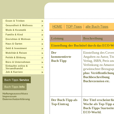
Essen & Trinken
|
|
Gesundheit & Wellness
HOME
TOP-Tipps
alle Buch-Tipps
Mode & Kosmetik
Familie & Kind
Leistung
Beschreibung
Einrichten & Wohnen
Haus & Garten
Einstellung der Buchtitel durch das ECO-
Geld & Investment
Der
Einstellung des Cover
Mobilität & Reisen
kommentierte
Angaben zu Autor, Tite
Politik & Bildung
Buch-Tipp
Verlag, ISBN, Preis un
Büro & Unternehmen
Verlinkung zu Amazon
Einkaufen online &
gewünschter Bezugsqu
Versandhandel
Job & Karriere
plus:
Veröffentlichun
Buchbeschreibung
Buch-Tipps
Service
Buchrezension etc.
Buch-Tipps
Info
Haftungsausschluss
Impressum
Datenschutzerklärung
Der Buch-Tipp als
Der Titel erscheint fü
Top-Eintrag
Woche als Top-Tipp a
Buch-Tipps Startseite
ECO-World.