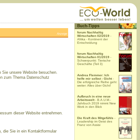
Buch-Tipps
forum Nachhaltig
Anzeige
Wirtschaften 02/2019
-
Afrika - Kontinent der
Entscheidung
forum Nachhaltig
Wirtschaften 01/2019
-
Schwerpunkt: Tierische
Geschäfte (Teil 3)
nn Sie unsere Website besuchen.
Andrea Flemmer: Ich
ionen zum Thema Datenschutz
helfe mir selbst - Gicht
-
Die erfolgreiche Reihe geht
weiter: Alles über Gicht!
Aufbruch in eine neue
Arbeitswelt
- B.A.U.M.-
Jahrbuch 2019 nimmt New
Work in den Blick
pressum dieser Website entnehmen.
Die Kraft des Mitgefühls
-
Leadership im Geist des
Franz von Assisi
 die Sie in ein Kontaktformular