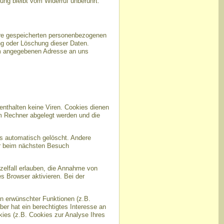
tung bleibt vom Widerruf unberührt.
hre gespeicherten personenbezogenen
ng oder Löschung dieser Daten.
um angegebenen Adresse an uns
enthalten keine Viren. Cookies dienen
em Rechner abgelegt werden und die
s automatisch gelöscht. Andere
er beim nächsten Besuch
zelfall erlauben, die Annahme von
 Browser aktivieren. Bei der
n erwünschter Funktionen (z.B.
ber hat ein berechtigtes Interesse an
kies (z.B. Cookies zur Analyse Ihres