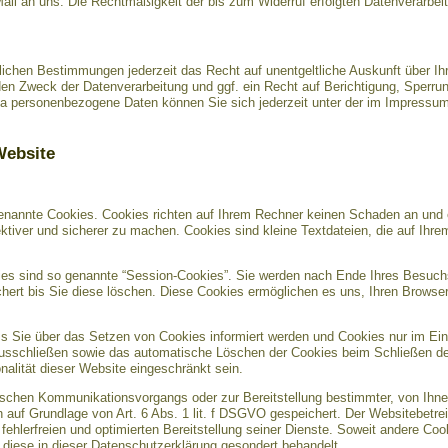
Mail an uns. Die Rechtmäßigkeit der bis zum Widerruf erfolgten Datenverarbei
ichen Bestimmungen jederzeit das Recht auf unentgeltliche Auskunft über I
en Zweck der Datenverarbeitung und ggf. ein Recht auf Berichtigung, Sperru
a personenbezogene Daten können Sie sich jederzeit unter der im Impress
Website
genannte Cookies. Cookies richten auf Ihrem Rechner keinen Schaden an und 
ektiver und sicherer zu machen. Cookies sind kleine Textdateien, die auf Ihr
es sind so genannte “Session-Cookies”. Sie werden nach Ende Ihres Besuch
chert bis Sie diese löschen. Diese Cookies ermöglichen es uns, Ihren Brows
ss Sie über das Setzen von Cookies informiert werden und Cookies nur im Ein
 ausschließen sowie das automatische Löschen der Cookies beim Schließen des
nalität dieser Website eingeschränkt sein.
nischen Kommunikationsvorgangs oder zur Bereitstellung bestimmter, von Ihne
n auf Grundlage von Art. 6 Abs. 1 lit. f DSGVO gespeichert. Der Websitebetrei
ehlerfreien und optimierten Bereitstellung seiner Dienste. Soweit andere Coo
 diese in dieser Datenschutzerklärung gesondert behandelt.