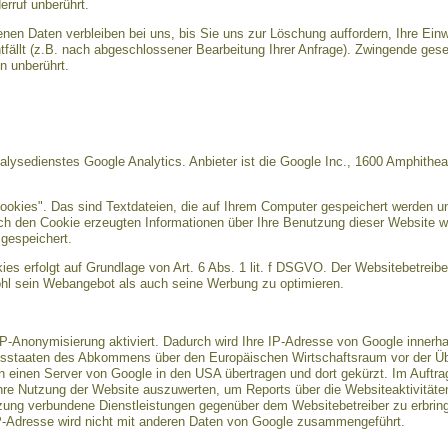
rruf unberührt.
nen Daten verbleiben bei uns, bis Sie uns zur Löschung auffordern, Ihre Einw
tfällt (z.B. nach abgeschlossener Bearbeitung Ihrer Anfrage). Zwingende ge
n unberührt.
lysedienstes Google Analytics. Anbieter ist die Google Inc., 1600 Amphithe
ookies". Das sind Textdateien, die auf Ihrem Computer gespeichert werden u
ch den Cookie erzeugten Informationen über Ihre Benutzung dieser Website w
gespeichert.
s erfolgt auf Grundlage von Art. 6 Abs. 1 lit. f DSGVO. Der Websitebetreiber
hl sein Webangebot als auch seine Werbung zu optimieren.
IP-Anonymisierung aktiviert. Dadurch wird Ihre IP-Adresse von Google innerha
gsstaaten des Abkommens über den Europäischen Wirtschaftsraum vor der Übe
n einen Server von Google in den USA übertragen und dort gekürzt. Im Auftra
hre Nutzung der Website auszuwerten, um Reports über die Websiteaktivitä
tzung verbundene Dienstleistungen gegenüber dem Websitebetreiber zu erbri
IP-Adresse wird nicht mit anderen Daten von Google zusammengeführt.