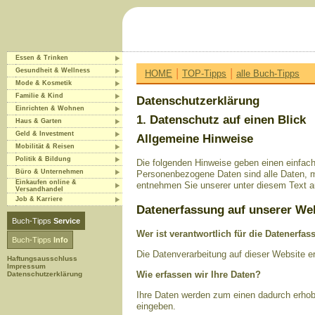
Essen & Trinken
|
|
Gesundheit & Wellness
HOME
TOP-Tipps
alle Buch-Tipps
Mode & Kosmetik
Familie & Kind
Datenschutzerklärung
Einrichten & Wohnen
1. Datenschutz auf einen Blick
Haus & Garten
Geld & Investment
Allgemeine Hinweise
Mobilität & Reisen
Politik & Bildung
Die folgenden Hinweise geben einen einfac
Büro & Unternehmen
Personenbezogene Daten sind alle Daten, m
Einkaufen online &
entnehmen Sie unserer unter diesem Text a
Versandhandel
Job & Karriere
Datenerfassung auf unserer We
Buch-Tipps
Service
Wer ist verantwortlich für die Datenerfa
Buch-Tipps
Info
Die Datenverarbeitung auf dieser Website 
Haftungsausschluss
Impressum
Wie erfassen wir Ihre Daten?
Datenschutzerklärung
Ihre Daten werden zum einen dadurch erhobe
eingeben.