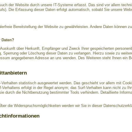
ch der Website durch unsere IT-Systeme erfasst. Das sind vor allem technis
ufs). Die Erfassung dieser Daten erfolgt automatisch, sobald Sie unsere Webs
hlerfreie Bereitstellung der Website zu gewährleisten. Andere Daten können z
r Daten?
h Auskunft über Herkunft, Empfänger und Zweck Ihrer gespeicherten personen
g, Sperrung oder Löschung dieser Daten zu verlangen. Hierzu sowie zu wei
pressum angegebenen Adresse an uns wenden. Des Weiteren steht Ihnen ein B
ittanbietern
-Verhalten statistisch ausgewertet werden. Das geschieht vor allem mit Coo
Verhaltens erfolgt in der Regel anonym; das Surf-Verhalten kann nicht zu Ih
e durch die Nichtbenutzung bestimmter Tools verhindern. Detaillierte Informa
ber die Widerspruchsmöglichkeiten werden wir Sie in dieser Datenschutzerklä
ichtinformationen