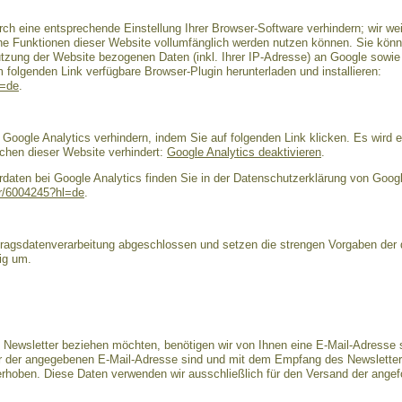
ch eine entsprechende Einstellung Ihrer Browser-Software verhindern; wir wei
che Funktionen dieser Website vollumfänglich werden nutzen können. Sie könn
tzung der Website bezogenen Daten (inkl. Ihrer IP-Adresse) an Google sowie 
folgenden Link verfügbare Browser-Plugin herunterladen und installieren:
l=de
.
Google Analytics verhindern, indem Sie auf folgenden Link klicken. Es wird e
chen dieser Website verhindert:
Google Analytics deaktivieren
.
aten bei Google Analytics finden Sie in der Datenschutzerklärung von Googl
er/6004245?hl=de
.
ftragsdatenverarbeitung abgeschlossen und setzen die strengen Vorgaben de
ig um.
Newsletter beziehen möchten, benötigen wir von Ihnen eine E-Mail-Adresse s
er der angegebenen E-Mail-Adresse sind und mit dem Empfang des Newsletter
s erhoben. Diese Daten verwenden wir ausschließlich für den Versand der ange