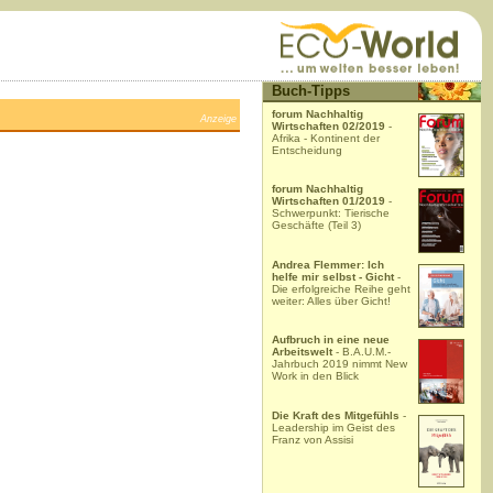
Buch-Tipps
forum Nachhaltig
Anzeige
Wirtschaften 02/2019
-
Afrika - Kontinent der
Entscheidung
forum Nachhaltig
Wirtschaften 01/2019
-
Schwerpunkt: Tierische
Geschäfte (Teil 3)
Andrea Flemmer: Ich
helfe mir selbst - Gicht
-
Die erfolgreiche Reihe geht
weiter: Alles über Gicht!
Aufbruch in eine neue
Arbeitswelt
- B.A.U.M.-
Jahrbuch 2019 nimmt New
Work in den Blick
Die Kraft des Mitgefühls
-
Leadership im Geist des
Franz von Assisi