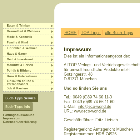
Essen & Trinken
|
|
Gesundheit & Wellness
HOME
TOP-Tipps
alle Buch-Tipps
Mode & Kosmetik
Familie & Kind
Einrichten & Wohnen
Impressum
Haus & Garten
Dies ist ein Informationsangebot der:
Geld & Investment
ALTOP Verlags- und Vertriebsgesellschaft
Mobilität & Reisen
für umweltfreundliche Produkte mbH
Politik & Bildung
Gotzingerstr. 48
Büro & Unternehmen
D-81371 München
Einkaufen online &
Versandhandel
Und so finden Sie uns
Job & Karriere
Tel.: 0049 (0)89 74 66 11-0
Buch-Tipps
Service
Fax: 0049 (0)89 74 66 11-60
E-Mail:
info@eco-world.de
Buch-Tipps
Info
URL:
www.eco-world.de
Haftungsausschluss
Impressum
Geschäftsführer: Fritz Lietsch
Datenschutzerklärung
Registergericht: Amtsgericht München
Registernummer: HRB 74925