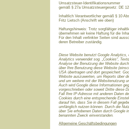
Umsatzsteuer-Identifikationsnummer
gemäß § 27a Umsatzsteuergesetz: DE 1
Inhaltlich Verantwortlicher gemäß § 10 A
Fritz Lietsch (Anschrift wie oben)
Haftungshinweis: Trotz sorgfältiger inhaltl
übernehmen wir keine Haftung für die Inhal
Für den Inhalt verlinkter Seiten sind aussc
deren Betreiber zuständig.
Diese Website benutzt Google Analytics, 
Analytics verwendet sog. „Cookies“, Text
Analyse der Benutzung der Website durch 
über Ihre Benutzung diese Website (einsch
USA übertragen und dort gespeichert. Goo
Website auszuwerten, um Reports über die
und um weitere mit der Websitenutzung un
Auch wird Google diese Informationen gege
vorgeschrieben oder soweit Dritte diese D
Fall Ihre IP-Adresse mit anderen Daten de
Cookies durch eine entsprechende Einstell
darauf hin, dass Sie in diesem Fall gegeb
umfänglich nutzen können. Durch die Nutz
über Sie erhobenen Daten durch Google i
benannten Zweck einverstanden.
Allgemeine Geschäftsbedingungen