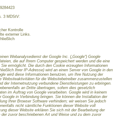
29284423
bs. 3 MDStV:
icher Kontrolle
te externer Links.
hließlich
einen Webanalysedienst der Google Inc. („Google“) Google
dateien, die auf Ihrem Computer gespeichert werden und die eine
Sie ermöglicht. Die durch den Cookie erzeugten Informationen
ließlich Ihrer IP-Adresse) wird an einen Server von Google in den
gle wird diese Informationen benutzen, um Ihre Nutzung der
 Websiteaktivitäten für die Websitebetreiber zusammenzustellen
d der Internetnutzung verbundene Dienstleistungen zu erbringen.
benenfalls an Dritte übertragen, sofern dies gesetzlich
aten im Auftrag von Google verarbeiten. Google wird in keinem
r Google in Verbindung bringen. Sie können die Installation der
ung Ihrer Browser Software verhindern; wir weisen Sie jedoch
enenfalls nicht sämtliche Funktionen dieser Website voll
ung dieser Website erklären Sie sich mit der Bearbeitung der
n der zuvor beschriebenen Art und Weise und zu dem zuvor