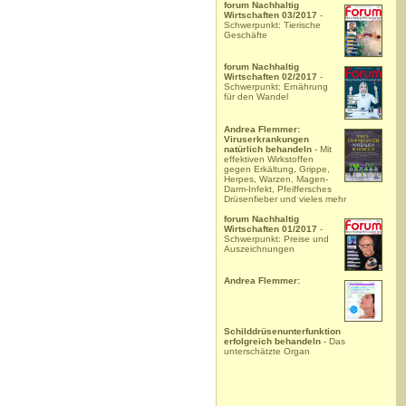
forum Nachhaltig
Wirtschaften 03/2017
-
Schwerpunkt: Tierische
Geschäfte
forum Nachhaltig
Wirtschaften 02/2017
-
Schwerpunkt: Ernährung
für den Wandel
Andrea Flemmer:
Viruserkrankungen
natürlich behandeln
- Mit
effektiven Wirkstoffen
gegen Erkältung, Grippe,
Herpes, Warzen, Magen-
Darm-Infekt, Pfeiffersches
Drüsenfieber und vieles mehr
forum Nachhaltig
Wirtschaften 01/2017
-
Schwerpunkt: Preise und
Auszeichnungen
Andrea Flemmer:
Schilddrüsenunterfunktion
erfolgreich behandeln
- Das
unterschätzte Organ