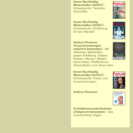
forum Nachhaltig
Wirtschaften 03/2017
-
Schwerpunkt: Tierische
Geschäfte
forum Nachhaltig
Wirtschaften 02/2017
-
Schwerpunkt: Ernährung
für den Wandel
Andrea Flemmer:
Viruserkrankungen
natürlich behandeln
- Mit
effektiven Wirkstoffen
gegen Erkältung, Grippe,
Herpes, Warzen, Magen-
Darm-Infekt, Pfeiffersches
Drüsenfieber und vieles mehr
forum Nachhaltig
Wirtschaften 01/2017
-
Schwerpunkt: Preise und
Auszeichnungen
Andrea Flemmer:
Schilddrüsenunterfunktion
erfolgreich behandeln
- Das
unterschätzte Organ