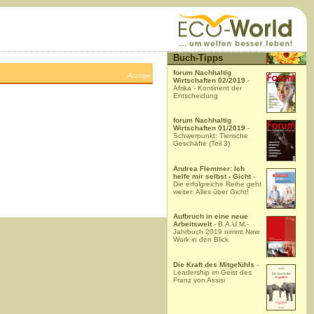
Buch-Tipps
forum Nachhaltig
Anzeige
Wirtschaften 02/2019
-
Afrika - Kontinent der
Entscheidung
forum Nachhaltig
Wirtschaften 01/2019
-
Schwerpunkt: Tierische
Geschäfte (Teil 3)
Andrea Flemmer: Ich
helfe mir selbst - Gicht
-
Die erfolgreiche Reihe geht
weiter: Alles über Gicht!
Aufbruch in eine neue
Arbeitswelt
- B.A.U.M.-
Jahrbuch 2019 nimmt New
Work in den Blick
Die Kraft des Mitgefühls
-
Leadership im Geist des
Franz von Assisi