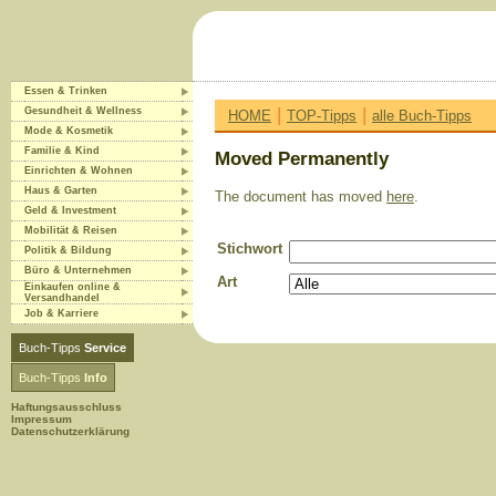
Essen & Trinken
|
|
Gesundheit & Wellness
HOME
TOP-Tipps
alle Buch-Tipps
Mode & Kosmetik
Familie & Kind
Moved Permanently
Einrichten & Wohnen
Haus & Garten
The document has moved
here
.
Geld & Investment
Mobilität & Reisen
Stichwort
Politik & Bildung
Büro & Unternehmen
Art
Einkaufen online &
Versandhandel
Job & Karriere
Buch-Tipps
Service
Buch-Tipps
Info
Haftungsausschluss
Impressum
Datenschutzerklärung