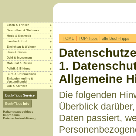
Essen & Trinken
Gesundheit & Wellness
Mode & Kosmetik
|
|
HOME
TOP-Tipps
alle Buch-Tipps
Familie & Kind
Einrichten & Wohnen
Datenschutze
Haus & Garten
Geld & Investment
1. Datenschut
Mobilität & Reisen
Politik & Bildung
Allgemeine H
Büro & Unternehmen
Einkaufen online &
Versandhandel
Job & Karriere
Die folgenden Hin
Buch-Tipps
Service
Überblick darüber
Buch-Tipps
Info
Haftungsausschluss
Daten passiert, w
Impressum
Datenschutzerklärung
Personenbezogene 