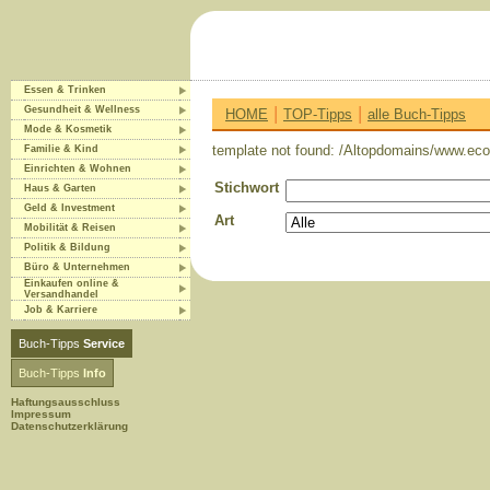
Essen & Trinken
|
|
Gesundheit & Wellness
HOME
TOP-Tipps
alle Buch-Tipps
Mode & Kosmetik
template not found: /Altopdomains/www.eco-
Familie & Kind
Einrichten & Wohnen
Stichwort
Haus & Garten
Geld & Investment
Art
Mobilität & Reisen
Politik & Bildung
Büro & Unternehmen
Einkaufen online &
Versandhandel
Job & Karriere
Buch-Tipps
Service
Buch-Tipps
Info
Haftungsausschluss
Impressum
Datenschutzerklärung