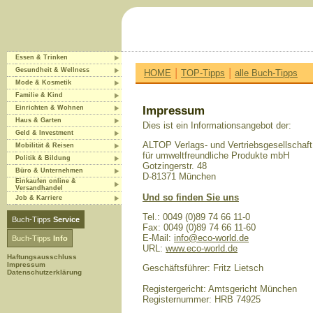
Essen & Trinken
|
|
Gesundheit & Wellness
HOME
TOP-Tipps
alle Buch-Tipps
Mode & Kosmetik
Familie & Kind
Einrichten & Wohnen
Impressum
Haus & Garten
Dies ist ein Informationsangebot der:
Geld & Investment
ALTOP Verlags- und Vertriebsgesellschaft
Mobilität & Reisen
für umweltfreundliche Produkte mbH
Politik & Bildung
Gotzingerstr. 48
Büro & Unternehmen
D-81371 München
Einkaufen online &
Versandhandel
Und so finden Sie uns
Job & Karriere
Tel.: 0049 (0)89 74 66 11-0
Buch-Tipps
Service
Fax: 0049 (0)89 74 66 11-60
E-Mail:
info@eco-world.de
Buch-Tipps
Info
URL:
www.eco-world.de
Haftungsausschluss
Impressum
Geschäftsführer: Fritz Lietsch
Datenschutzerklärung
Registergericht: Amtsgericht München
Registernummer: HRB 74925