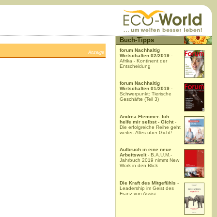
Buch-Tipps
forum Nachhaltig
Anzeige
Wirtschaften 02/2019
-
Afrika - Kontinent der
Entscheidung
forum Nachhaltig
Wirtschaften 01/2019
-
Schwerpunkt: Tierische
Geschäfte (Teil 3)
Andrea Flemmer: Ich
helfe mir selbst - Gicht
-
Die erfolgreiche Reihe geht
weiter: Alles über Gicht!
Aufbruch in eine neue
Arbeitswelt
- B.A.U.M.-
Jahrbuch 2019 nimmt New
Work in den Blick
Die Kraft des Mitgefühls
-
Leadership im Geist des
Franz von Assisi