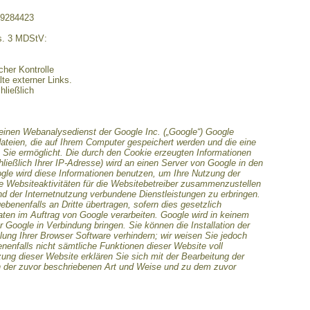
29284423
bs. 3 MDStV:
icher Kontrolle
te externer Links.
hließlich
einen Webanalysedienst der Google Inc. („Google“) Google
dateien, die auf Ihrem Computer gespeichert werden und die eine
Sie ermöglicht. Die durch den Cookie erzeugten Informationen
ließlich Ihrer IP-Adresse) wird an einen Server von Google in den
gle wird diese Informationen benutzen, um Ihre Nutzung der
 Websiteaktivitäten für die Websitebetreiber zusammenzustellen
d der Internetnutzung verbundene Dienstleistungen zu erbringen.
benenfalls an Dritte übertragen, sofern dies gesetzlich
aten im Auftrag von Google verarbeiten. Google wird in keinem
r Google in Verbindung bringen. Sie können die Installation der
ung Ihrer Browser Software verhindern; wir weisen Sie jedoch
enenfalls nicht sämtliche Funktionen dieser Website voll
ung dieser Website erklären Sie sich mit der Bearbeitung der
n der zuvor beschriebenen Art und Weise und zu dem zuvor