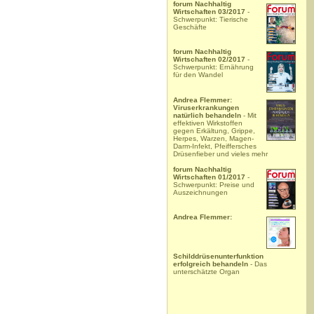
forum Nachhaltig
Wirtschaften 03/2017
-
Schwerpunkt: Tierische
Geschäfte
forum Nachhaltig
Wirtschaften 02/2017
-
Schwerpunkt: Ernährung
für den Wandel
Andrea Flemmer:
Viruserkrankungen
natürlich behandeln
- Mit
effektiven Wirkstoffen
gegen Erkältung, Grippe,
Herpes, Warzen, Magen-
Darm-Infekt, Pfeiffersches
Drüsenfieber und vieles mehr
forum Nachhaltig
Wirtschaften 01/2017
-
Schwerpunkt: Preise und
Auszeichnungen
Andrea Flemmer:
Schilddrüsenunterfunktion
erfolgreich behandeln
- Das
unterschätzte Organ