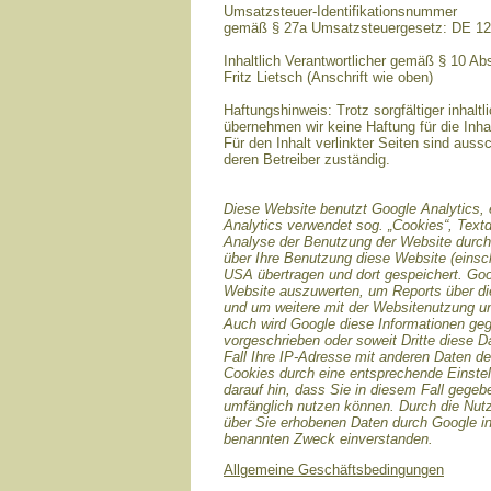
Umsatzsteuer-Identifikationsnummer
gemäß § 27a Umsatzsteuergesetz: DE 1
Inhaltlich Verantwortlicher gemäß § 10 A
Fritz Lietsch (Anschrift wie oben)
Haftungshinweis: Trotz sorgfältiger inhaltl
übernehmen wir keine Haftung für die Inhal
Für den Inhalt verlinkter Seiten sind aussc
deren Betreiber zuständig.
Diese Website benutzt Google Analytics, 
Analytics verwendet sog. „Cookies“, Text
Analyse der Benutzung der Website durch 
über Ihre Benutzung diese Website (einsch
USA übertragen und dort gespeichert. Goo
Website auszuwerten, um Reports über die
und um weitere mit der Websitenutzung un
Auch wird Google diese Informationen gege
vorgeschrieben oder soweit Dritte diese D
Fall Ihre IP-Adresse mit anderen Daten de
Cookies durch eine entsprechende Einstell
darauf hin, dass Sie in diesem Fall gegeb
umfänglich nutzen können. Durch die Nutz
über Sie erhobenen Daten durch Google i
benannten Zweck einverstanden.
Allgemeine Geschäftsbedingungen