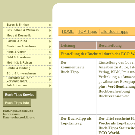
Essen & Trinken
|
|
Gesundheit & Wellness
HOME
TOP-Tipps
alle Buch-Tipps
Mode & Kosmetik
Familie & Kind
Leistung
Beschreibung
Einrichten & Wohnen
Haus & Garten
Einstellung der Buchtitel durch das ECO-
Geld & Investment
Der
Einstellung des Cover
Mobilität & Reisen
kommentierte
Angaben zu Autor, Tite
Politik & Bildung
Buch-Tipp
Verlag, ISBN, Preis un
Büro & Unternehmen
Verlinkung zu Amazon
Einkaufen online &
gewünschter Bezugsqu
Versandhandel
Job & Karriere
plus:
Veröffentlichun
Buchbeschreibung
Buch-Tipps
Service
Buchrezension etc.
Buch-Tipps
Info
Haftungsausschluss
Impressum
Datenschutzerklärung
Der Buch-Tipp als
Der Titel erscheint fü
Top-Eintrag
Woche als Top-Tipp a
Buch-Tipps Startseite
ECO-World.