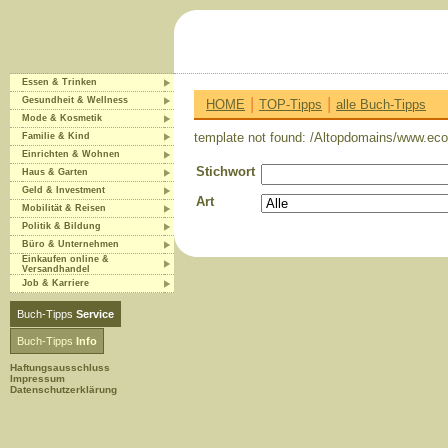
Essen & Trinken
|
|
Gesundheit & Wellness
HOME
TOP-Tipps
alle Buch-Tipps
Mode & Kosmetik
template not found: /Altopdomains/www.eco-
Familie & Kind
Einrichten & Wohnen
Stichwort
Haus & Garten
Geld & Investment
Art
Mobilität & Reisen
Politik & Bildung
Büro & Unternehmen
Einkaufen online &
Versandhandel
Job & Karriere
Buch-Tipps
Service
Buch-Tipps
Info
Haftungsausschluss
Impressum
Datenschutzerklärung