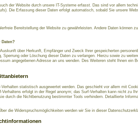
ch der Website durch unsere IT-Systeme erfasst. Das sind vor allem technis
ufs). Die Erfassung dieser Daten erfolgt automatisch, sobald Sie unsere Webs
hlerfreie Bereitstellung der Website zu gewährleisten. Andere Daten können z
r Daten?
h Auskunft über Herkunft, Empfänger und Zweck Ihrer gespeicherten personen
g, Sperrung oder Löschung dieser Daten zu verlangen. Hierzu sowie zu wei
pressum angegebenen Adresse an uns wenden. Des Weiteren steht Ihnen ein B
ittanbietern
-Verhalten statistisch ausgewertet werden. Das geschieht vor allem mit Coo
Verhaltens erfolgt in der Regel anonym; das Surf-Verhalten kann nicht zu Ih
e durch die Nichtbenutzung bestimmter Tools verhindern. Detaillierte Informa
ber die Widerspruchsmöglichkeiten werden wir Sie in dieser Datenschutzerklä
ichtinformationen