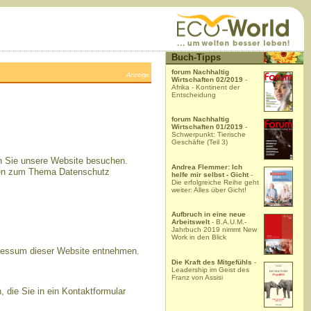
Buch-Tipps
forum Nachhaltig
Anzeige
Wirtschaften 02/2019
-
Afrika - Kontinent der
Entscheidung
forum Nachhaltig
Wirtschaften 01/2019
-
Schwerpunkt: Tierische
Geschäfte (Teil 3)
nn Sie unsere Website besuchen.
Andrea Flemmer: Ich
ionen zum Thema Datenschutz
helfe mir selbst - Gicht
-
Die erfolgreiche Reihe geht
weiter: Alles über Gicht!
Aufbruch in eine neue
Arbeitswelt
- B.A.U.M.-
Jahrbuch 2019 nimmt New
Work in den Blick
pressum dieser Website entnehmen.
Die Kraft des Mitgefühls
-
Leadership im Geist des
Franz von Assisi
 die Sie in ein Kontaktformular