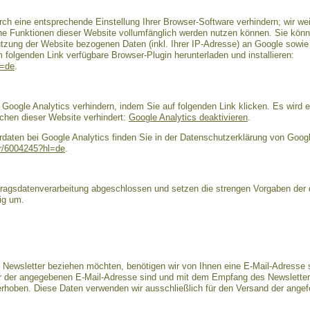
ch eine entsprechende Einstellung Ihrer Browser-Software verhindern; wir wei
che Funktionen dieser Website vollumfänglich werden nutzen können. Sie könn
tzung der Website bezogenen Daten (inkl. Ihrer IP-Adresse) an Google sowie 
folgenden Link verfügbare Browser-Plugin herunterladen und installieren:
l=de
.
Google Analytics verhindern, indem Sie auf folgenden Link klicken. Es wird e
chen dieser Website verhindert:
Google Analytics deaktivieren
.
aten bei Google Analytics finden Sie in der Datenschutzerklärung von Googl
er/6004245?hl=de
.
ftragsdatenverarbeitung abgeschlossen und setzen die strengen Vorgaben de
ig um.
Newsletter beziehen möchten, benötigen wir von Ihnen eine E-Mail-Adresse s
er der angegebenen E-Mail-Adresse sind und mit dem Empfang des Newsletter
s erhoben. Diese Daten verwenden wir ausschließlich für den Versand der ange