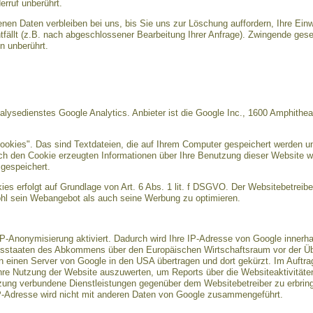
rruf unberührt.
nen Daten verbleiben bei uns, bis Sie uns zur Löschung auffordern, Ihre Einw
tfällt (z.B. nach abgeschlossener Bearbeitung Ihrer Anfrage). Zwingende ge
n unberührt.
lysedienstes Google Analytics. Anbieter ist die Google Inc., 1600 Amphithe
ookies". Das sind Textdateien, die auf Ihrem Computer gespeichert werden u
ch den Cookie erzeugten Informationen über Ihre Benutzung dieser Website w
gespeichert.
s erfolgt auf Grundlage von Art. 6 Abs. 1 lit. f DSGVO. Der Websitebetreiber
hl sein Webangebot als auch seine Werbung zu optimieren.
IP-Anonymisierung aktiviert. Dadurch wird Ihre IP-Adresse von Google innerha
gsstaaten des Abkommens über den Europäischen Wirtschaftsraum vor der Übe
n einen Server von Google in den USA übertragen und dort gekürzt. Im Auftra
hre Nutzung der Website auszuwerten, um Reports über die Websiteaktivitä
tzung verbundene Dienstleistungen gegenüber dem Websitebetreiber zu erbri
IP-Adresse wird nicht mit anderen Daten von Google zusammengeführt.