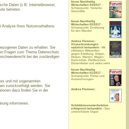
forum Nachhaltig
che Daten (z.B. Internetbrowser,
Wirtschaften 03/2017
-
Schwerpunkt: Tierische
ite betreten.
Geschäfte
forum Nachhaltig
Wirtschaften 02/2017
-
ur Analyse Ihres Nutzerverhaltens
Schwerpunkt: Ernährung
für den Wandel
Andrea Flemmer:
Viruserkrankungen
bezogenen Daten zu erhalten. Sie
natürlich behandeln
- Mit
effektiven Wirkstoffen
teren Fragen zum Thema Datenschutz
gegen Erkältung, Grippe,
eschwerderecht bei der zuständigen
Herpes, Warzen, Magen-
Darm-Infekt, Pfeiffersches
Drüsenfieber und vieles mehr
forum Nachhaltig
Wirtschaften 01/2017
-
Schwerpunkt: Preise und
Auszeichnungen
kies und mit sogenannten
nen zurückverfolgt werden. Sie
Andrea Flemmer:
tionen dazu finden Sie in der
rung informieren.
Schilddrüsenunterfunktion
erfolgreich behandeln
- Das
unterschätzte Organ