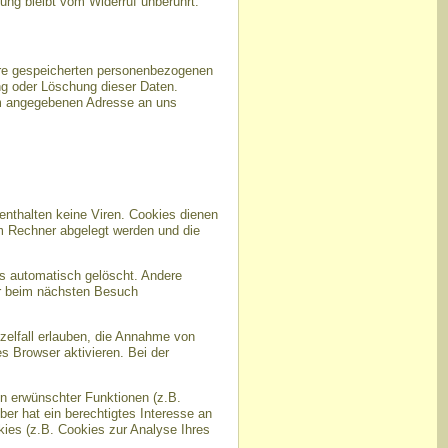
tung bleibt vom Widerruf unberührt.
hre gespeicherten personenbezogenen
ng oder Löschung dieser Daten.
um angegebenen Adresse an uns
enthalten keine Viren. Cookies dienen
em Rechner abgelegt werden und die
s automatisch gelöscht. Andere
er beim nächsten Besuch
zelfall erlauben, die Annahme von
 Browser aktivieren. Bei der
n erwünschter Funktionen (z.B.
ber hat ein berechtigtes Interesse an
kies (z.B. Cookies zur Analyse Ihres