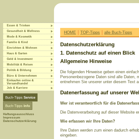
Essen & Trinken
|
|
Gesundheit & Wellness
HOME
TOP-Tipps
alle Buch-Tipps
Mode & Kosmetik
Familie & Kind
Datenschutzerklärung
Einrichten & Wohnen
1. Datenschutz auf einen Blick
Haus & Garten
Geld & Investment
Allgemeine Hinweise
Mobilität & Reisen
Politik & Bildung
Die folgenden Hinweise geben einen einfac
Büro & Unternehmen
Personenbezogene Daten sind alle Daten, m
Einkaufen online &
entnehmen Sie unserer unter diesem Text a
Versandhandel
Job & Karriere
Datenerfassung auf unserer We
Buch-Tipps
Service
Wer ist verantwortlich für die Datenerfa
Buch-Tipps
Info
Die Datenverarbeitung auf dieser Website 
Haftungsausschluss
Impressum
Wie erfassen wir Ihre Daten?
Datenschutzerklärung
Ihre Daten werden zum einen dadurch erhobe
eingeben.