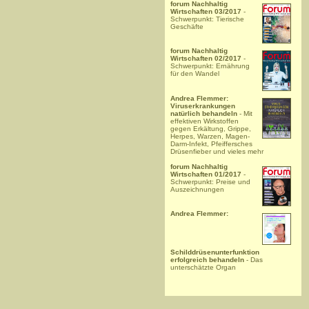
forum Nachhaltig
Wirtschaften 03/2017
-
Schwerpunkt: Tierische
Geschäfte
forum Nachhaltig
Wirtschaften 02/2017
-
Schwerpunkt: Ernährung
für den Wandel
Andrea Flemmer:
Viruserkrankungen
natürlich behandeln
- Mit
effektiven Wirkstoffen
gegen Erkältung, Grippe,
Herpes, Warzen, Magen-
Darm-Infekt, Pfeiffersches
Drüsenfieber und vieles mehr
forum Nachhaltig
Wirtschaften 01/2017
-
Schwerpunkt: Preise und
Auszeichnungen
Andrea Flemmer:
Schilddrüsenunterfunktion
erfolgreich behandeln
- Das
unterschätzte Organ