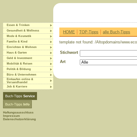
Essen & Trinken
|
|
Gesundheit & Wellness
HOME
TOP-Tipps
alle Buch-Tipps
Mode & Kosmetik
template not found: /Altopdomains/www.eco-
Familie & Kind
Einrichten & Wohnen
Stichwort
Haus & Garten
Geld & Investment
Art
Mobilität & Reisen
Politik & Bildung
Büro & Unternehmen
Einkaufen online &
Versandhandel
Job & Karriere
Buch-Tipps
Service
Buch-Tipps
Info
Haftungsausschluss
Impressum
Datenschutzerklärung