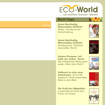
Buch-Tipps
forum Nachhaltig
Anzeige
Wirtschaften 02/2019
-
Afrika - Kontinent der
Entscheidung
forum Nachhaltig
Wirtschaften 01/2019
-
Schwerpunkt: Tierische
Geschäfte (Teil 3)
Andrea Flemmer: Ich
helfe mir selbst - Gicht
-
Die erfolgreiche Reihe geht
weiter: Alles über Gicht!
Aufbruch in eine neue
Arbeitswelt
- B.A.U.M.-
Jahrbuch 2019 nimmt New
Work in den Blick
Die Kraft des Mitgefühls
-
Leadership im Geist des
Franz von Assisi