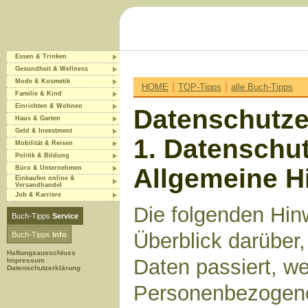
Essen & Trinken
Gesundheit & Wellness
Mode & Kosmetik
|
|
HOME
TOP-Tipps
alle Buch-Tipps
Familie & Kind
Einrichten & Wohnen
Datenschutze
Haus & Garten
Geld & Investment
1. Datenschut
Mobilität & Reisen
Politik & Bildung
Allgemeine H
Büro & Unternehmen
Einkaufen online &
Versandhandel
Job & Karriere
Die folgenden Hin
Buch-Tipps
Service
Überblick darüber
Buch-Tipps
Info
Haftungsausschluss
Daten passiert, w
Impressum
Datenschutzerklärung
Personenbezogene 