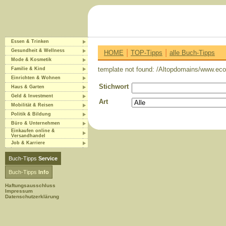
Essen & Trinken
|
|
Gesundheit & Wellness
HOME
TOP-Tipps
alle Buch-Tipps
Mode & Kosmetik
template not found: /Altopdomains/www.eco-
Familie & Kind
Einrichten & Wohnen
Stichwort
Haus & Garten
Geld & Investment
Art
Mobilität & Reisen
Politik & Bildung
Büro & Unternehmen
Einkaufen online &
Versandhandel
Job & Karriere
Buch-Tipps
Service
Buch-Tipps
Info
Haftungsausschluss
Impressum
Datenschutzerklärung