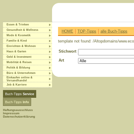
Essen & Trinken
|
|
Gesundheit & Wellness
HOME
TOP-Tipps
alle Buch-Tipps
Mode & Kosmetik
template not found: /Altopdomains/www.eco-
Familie & Kind
Einrichten & Wohnen
Stichwort
Haus & Garten
Geld & Investment
Art
Mobilität & Reisen
Politik & Bildung
Büro & Unternehmen
Einkaufen online &
Versandhandel
Job & Karriere
Buch-Tipps
Service
Buch-Tipps
Info
Haftungsausschluss
Impressum
Datenschutzerklärung