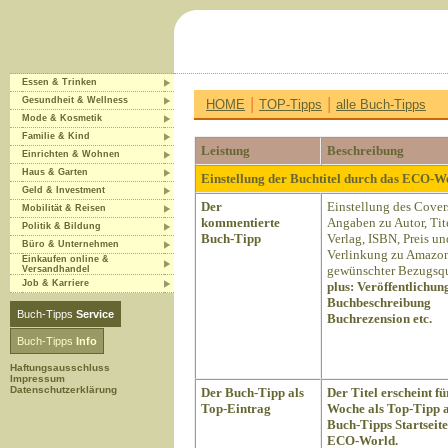
Essen & Trinken
|
|
Gesundheit & Wellness
HOME
TOP-Tipps
alle Buch-Tipps
Mode & Kosmetik
Familie & Kind
Leistung
Beschreibung
Einrichten & Wohnen
Haus & Garten
Einstellung der Buchtitel durch das ECO-
Geld & Investment
Der
Einstellung des Cover
Mobilität & Reisen
kommentierte
Angaben zu Autor, Tite
Politik & Bildung
Buch-Tipp
Verlag, ISBN, Preis un
Büro & Unternehmen
Verlinkung zu Amazon
Einkaufen online &
gewünschter Bezugsqu
Versandhandel
Job & Karriere
plus:
Veröffentlichun
Buchbeschreibung
Buch-Tipps
Service
Buchrezension etc.
Buch-Tipps
Info
Haftungsausschluss
Impressum
Datenschutzerklärung
Der Buch-Tipp als
Der Titel erscheint fü
Top-Eintrag
Woche als Top-Tipp a
Buch-Tipps Startseite
ECO-World.