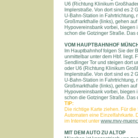
U6 (Richtung Klinikum Großhadern
Implerstraße. Von dort sind es 2
U-Bahn-Station in Fahrtrichtung
Großmarkthalle (links), gehen auf
Hypovereinsbank vorbei, biegen in
schon die Gotzinger Straße. Das d
VOM HAUPTBAHNHOF MÜNC
Im Hauptbahnhof folgen Sie der B
unmittelbar unter dem Hbf. liegt.
Sendlinger Tor und steigen dort u
oder U6 (Richtung Klinikum Großh
Implerstraße. Von dort sind es 2
U-Bahn-Station in Fahrtrichtung
Großmarkthalle (links), gehen auf
Hypovereinsbank vorbei, biegen in
schon die Gotzinger Straße. Das d
TIP:
Die richtige Karte ziehen. Für d
Automaten eine Einzelfahrkarte. 
im Internet unter
www.mvv-muenc
MIT DEM AUTO ZU ALTOP