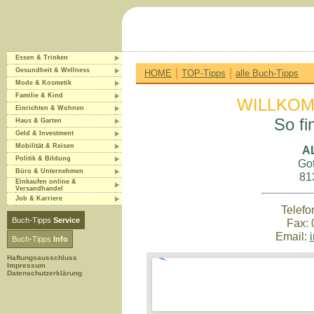
Essen & Trinken
|
|
Gesundheit & Wellness
HOME
TOP-Tipps
alle Buch-Tipps
Mode & Kosmetik
Familie & Kind
WILLKOM
Einrichten & Wohnen
So fi
Haus & Garten
Geld & Investment
Mobilität & Reisen
A
Politik & Bildung
Got
Büro & Unternehmen
81
Einkaufen online &
Versandhandel
Job & Karriere
Telefo
Buch-Tipps
Service
Fax: 
Email:
Buch-Tipps
Info
Haftungsausschluss
Impressum
Datenschutzerklärung