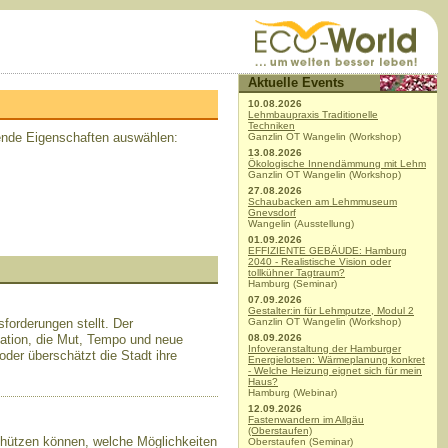
Aktuelle Events
10.08.2026
Lehmbaupraxis Traditionelle
Techniken
ende Eigenschaften auswählen:
Ganzlin OT Wangelin (Workshop)
13.08.2026
Ökologische Innendämmung mit Lehm
Ganzlin OT Wangelin (Workshop)
27.08.2026
Schaubacken am Lehmmuseum
Anzeige
Gnevsdorf
Wangelin (Ausstellung)
01.09.2026
EFFIZIENTE GEBÄUDE: Hamburg
2040 - Realistische Vision oder
tollkühner Tagtraum?
Hamburg (Seminar)
07.09.2026
Gestalter:in für Lehmputze, Modul 2
sforderungen stellt. Der
Ganzlin OT Wangelin (Workshop)
ation, die Mut, Tempo und neue
08.09.2026
Infoveranstaltung der Hamburger
oder überschätzt die Stadt ihre
Energielotsen: Wärmeplanung konkret
- Welche Heizung eignet sich für mein
Haus?
Hamburg (Webinar)
12.09.2026
Fastenwandern im Allgäu
(Oberstaufen)
schützen können, welche Möglichkeiten
Oberstaufen (Seminar)