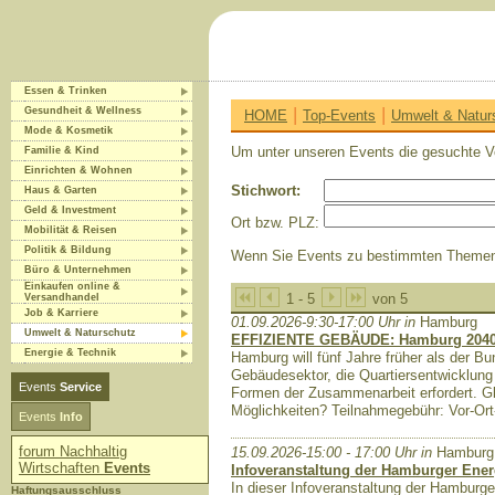
Essen & Trinken
|
|
Gesundheit & Wellness
HOME
Top-Events
Umwelt & Natur
Mode & Kosmetik
Um unter unseren Events die gesuchte V
Familie & Kind
Einrichten & Wohnen
Stichwort:
Haus & Garten
Geld & Investment
Ort bzw. PLZ:
Mobilität & Reisen
Politik & Bildung
Wenn Sie Events zu bestimmten Themen ei
Büro & Unternehmen
Einkaufen online &
1 - 5
von 5
Versandhandel
Job & Karriere
01.09.2026-9:30-17:00 Uhr in
Hamburg
Umwelt & Naturschutz
EFFIZIENTE GEBÄUDE: Hamburg 2040 - 
Energie & Technik
Hamburg will fünf Jahre früher als der Bu
Gebäudesektor, die Quartiersentwicklun
Events
Service
Formen der Zusammenarbeit erfordert. Gle
Möglichkeiten? Teilnahmegebühr: Vor-Ort-
Events
Info
forum Nachhaltig
15.09.2026-15:00 - 17:00 Uhr in
Hamburg
Wirtschaften
Events
Infoveranstaltung der Hamburger Ene
In dieser Infoveranstaltung der Hamburg
Haftungsausschluss