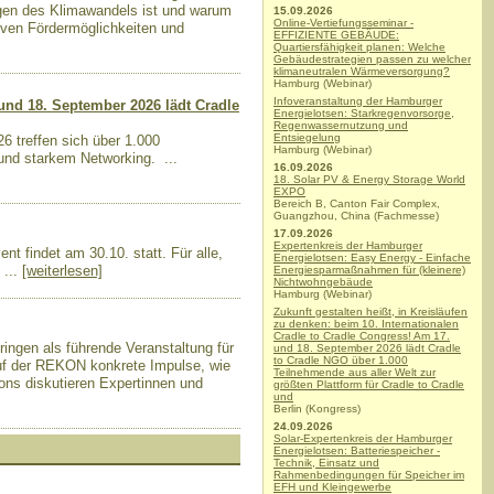
lgen des Klimawandels ist und warum
15.09.2026
Online-Vertiefungsseminar -
iven Fördermöglichkeiten und
EFFIZIENTE GEBÄUDE:
Quartiersfähigkeit planen: Welche
Gebäudestrategien passen zu welcher
klimaneutralen Wärmeversorgung?
Hamburg (Webinar)
Infoveranstaltung der Hamburger
 und 18. September 2026 lädt Cradle
Energielotsen: Starkregenvorsorge,
Regenwassernutzung und
Entsiegelung
6 treffen sich über 1.000
Hamburg (Webinar)
 und starkem Networking.
...
16.09.2026
18. Solar PV & Energy Storage World
EXPO
Bereich B, Canton Fair Complex,
Guangzhou, China (Fachmesse)
17.09.2026
Expertenkreis der Hamburger
t findet am 30.10. statt. Für alle,
Energielotsen: Easy Energy - Einfache
...
[weiterlesen]
Energiesparmaßnahmen für (kleinere)
Nichtwohngebäude
Hamburg (Webinar)
Zukunft gestalten heißt, in Kreisläufen
zu denken: beim 10. Internationalen
Cradle to Cradle Congress! Am 17.
ngen als führende Veranstaltung für
und 18. September 2026 lädt Cradle
to Cradle NGO über 1.000
 auf der REKON konkrete Impulse, wie
Teilnehmende aus aller Welt zur
ions diskutieren Expertinnen und
größten Plattform für Cradle to Cradle
und
Berlin (Kongress)
24.09.2026
Solar-Expertenkreis der Hamburger
Energielotsen: Batteriespeicher -
Technik, Einsatz und
Rahmenbedingungen für Speicher im
EFH und Kleingewerbe