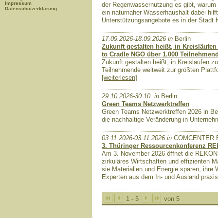
Impressum
der Regenwassernutzung es gibt, warum d
Datenschutzerklärung
ein naturnaher Wasserhaushalt dabei hil
Unterstützungsangebote es in der Stadt
17.09.2026-18.09.2026 in
Berlin
Zukunft gestalten heißt, in Kreisläufe
to Cradle NGO über 1.000 Teilnehmende
Zukunft gestalten heißt, in Kreisläufen z
Teilnehmende weltweit zur größten Platt
[weiterlesen]
29.10.2026-30.10. in
Berlin
Green Teams Netzwerktreffen
Green Teams Netzwerktreffen 2026 in Berl
die nachhaltige Veränderung in Unterne
03.11.2026-03.11.2026 in
COMCENTER Brü
3. Thüringer Ressourcenkonferenz R
Am 3. November 2026 öffnet die REKON in
zirkuläres Wirtschaften und effizienten 
sie Materialien und Energie sparen, ihre
Experten aus dem In- und Ausland praxi
1 - 5
von 5