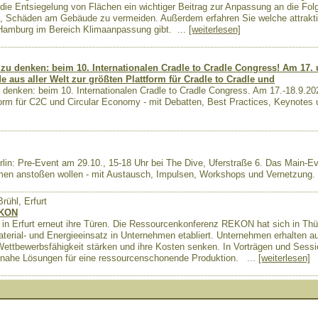
ie Entsiegelung von Flächen ein wichtiger Beitrag zur Anpassung an die Fo
ft, Schäden am Gebäude zu vermeiden. Außerdem erfahren Sie welche attrakt
 Hamburg im Bereich Klimaanpassung gibt.
...
[weiterlesen]
n zu denken: beim 10. Internationalen Cradle to Cradle Congress! Am 17.
 aus aller Welt zur größten Plattform für Cradle to Cradle und
u denken: beim 10. Internationalen Cradle to Cradle Congress. Am 17.-18.9.202
form für C2C und Circular Economy - mit Debatten, Best Practices, Keynotes
in: Pre-Event am 29.10., 15-18 Uhr bei The Dive, Uferstraße 6. Das Main-Even
hmen anstoßen wollen - mit Austausch, Impulsen, Workshops und Vernetzung.
hl, Erfurt
EKON
 Erfurt erneut ihre Türen. Die Ressourcenkonferenz REKON hat sich in Thüri
Material- und Energieeinsatz in Unternehmen etabliert. Unternehmen erhalten
 Wettbewerbsfähigkeit stärken und ihre Kosten senken. In Vorträgen und Sess
snahe Lösungen für eine ressourcenschonende Produktion.
...
[weiterlesen]