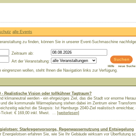
schutz
alle Events
eranstaltung zu finden, können Sie in unserer Event-Suchmaschine nachfolg
Zeitraum ab:
Art der Veranstaltung:
Hilfe
neue Suche
ngrenzen wollen, steht Ihnen die Navigation links zur Verfügung.
Realistische Vision oder tollkühner Tagtraum?
nd klimaneutral werden - ein ehrgeiziges Ziel, das die Stadt vor enorme Herau
g und die kommunale Wärmeplanung stehen dabei im Zentrum einer Transform
ichzeitig wächst die Skepsis: Ist Hamburgs 2040-Ziel realistisch erreichbar, 
Ticket: € 169,00 inkl. Mwst.
...
[weiterlesen]
rgielotsen: Starkregenvorsorge, Regenwassernutzung und Entsiegelung
er Energielotsen erfahren Sie, wie Sie Ihr Gebäude wirksam vor Überflutung 