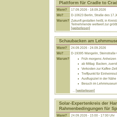
Plattform für Cradle to Cra
Wann?
17.09.2026 - 18.09.2026
Wo?
D-10623 Berlin, Straße des 17.J
Warum?
Zukunft gestalten heißt, in Krei
Teilnehmende weltweit zur größt
[weiterlesen]
Schaubacken am Lehmmus
Wann?
24.09.2026 - 24.09.2026
Wo?
D-19395 Wangelin, Steinstraße
Warum?
Früh morgens: Anheizen
ab Mittag: Backen, zuerst
Verkosten zur Kaffee-Zeit
Treffpunkt für Einheimis
Ausflugsziel in der Näh
Besuch im Lehmmuseu
[weiterlesen]
...
Solar-Expertenkreis der Ham
Rahmenbedingungen für Sp
Wann?
24.09.2026 - 15:00 - 17:00 Uhr