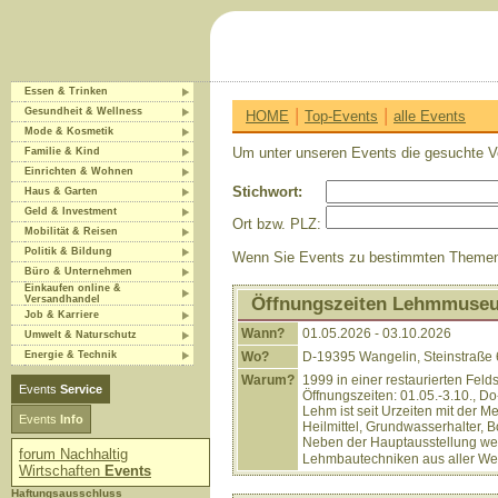
Essen & Trinken
|
|
Gesundheit & Wellness
HOME
Top-Events
alle Events
Mode & Kosmetik
Um unter unseren Events die gesuchte V
Familie & Kind
Einrichten & Wohnen
Stichwort:
Haus & Garten
Geld & Investment
Ort bzw. PLZ:
Mobilität & Reisen
Politik & Bildung
Wenn Sie Events zu bestimmten Themen ei
Büro & Unternehmen
Einkaufen online &
Versandhandel
Öffnungszeiten Lehmmuse
Job & Karriere
Wann?
01.05.2026 - 03.10.2026
Umwelt & Naturschutz
Energie & Technik
Wo?
D-19395 Wangelin, Steinstraße
Warum?
1999 in einer restaurierten Feld
Events
Service
Öffnungszeiten: 01.05.-3.10., Do
Lehm ist seit Urzeiten mit der
Events
Info
Heilmittel, Grundwasserhalter, B
Neben der Hauptausstellung we
forum Nachhaltig
Lehmbautechniken aus aller Wel
Wirtschaften
Events
Haftungsausschluss