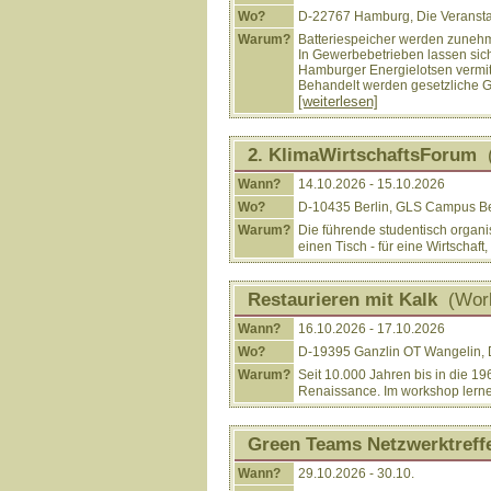
Wo?
D-22767 Hamburg, Die Veranstalt
Warum?
Batteriespeicher werden zunehme
In Gewerbebetrieben lassen sich
Hamburger Energielotsen vermitt
Behandelt werden gesetzliche G
[weiterlesen]
2. KlimaWirtschaftsForum
(
Wann?
14.10.2026 - 15.10.2026
Wo?
D-10435 Berlin, GLS Campus Ber
Warum?
Die führende studentisch organis
einen Tisch - für eine Wirtscha
Restaurieren mit Kalk
(Work
Wann?
16.10.2026 - 17.10.2026
Wo?
D-19395 Ganzlin OT Wangelin, 
Warum?
Seit 10.000 Jahren bis in die 1
Renaissance. Im workshop lernen
Green Teams Netzwerktreff
Wann?
29.10.2026 - 30.10.