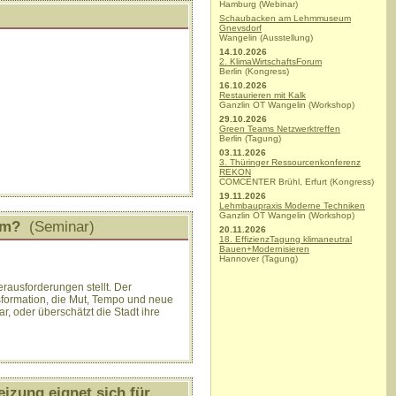
Hamburg (Webinar)
Schaubacken am Lehmmuseum
Gnevsdorf
Wangelin (Ausstellung)
14.10.2026
2. KlimaWirtschaftsForum
Berlin (Kongress)
16.10.2026
Restaurieren mit Kalk
Ganzlin OT Wangelin (Workshop)
29.10.2026
Green Teams Netzwerktreffen
Berlin (Tagung)
03.11.2026
3. Thüringer Ressourcenkonferenz
REKON
COMCENTER Brühl, Erfurt (Kongress)
19.11.2026
Lehmbaupraxis Moderne Techniken
Ganzlin OT Wangelin (Workshop)
um?
(Seminar)
20.11.2026
18. EffizienzTagung klimaneutral
Bauen+Modernisieren
Hannover (Tagung)
erausforderungen stellt. Der
formation, die Mut, Tempo und neue
r, oder überschätzt die Stadt ihre
izung eignet sich für