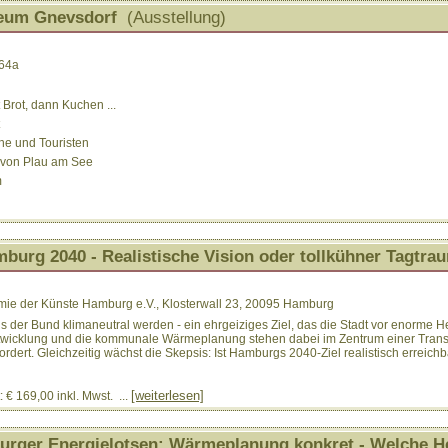
eum Gnevsdorf
(Ausstellung)
 64a
 Brot, dann Kuchen ...
che und Touristen
e von Plau am See
m
rg 2040 - Realistische Vision oder tollkühner Tagtra
ie der Künste Hamburg e.V., Klosterwall 23, 20095 Hamburg
ls der Bund klimaneutral werden - ein ehrgeiziges Ziel, das die Stadt vor enorme H
twicklung und die kommunale Wärmeplanung stehen dabei im Zentrum einer Trans
ert. Gleichzeitig wächst die Skepsis: Ist Hamburgs 2040-Ziel realistisch erreichba
[weiterlesen]
 € 169,00 inkl. Mwst. ...
urger Energielotsen: Wärmeplanung konkret - Welche He