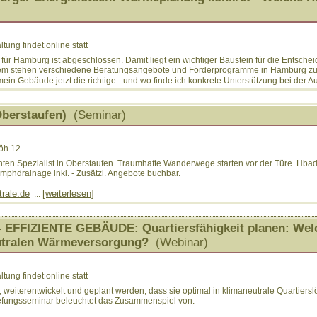
ung findet online statt
 Hamburg ist abgeschlossen. Damit liegt ein wichtiger Baustein für die Entsch
em stehen verschiedene Beratungsangebote und Förderprogramme in Hamburg zu
ein Gebäude jetzt die richtige - und wo finde ich konkrete Unterstützung bei der 
Oberstaufen)
(Seminar)
öh 12
hnten Spezialist in Oberstaufen. Traumhafte Wanderwege starten vor der Türe. Hb
mphdrainage inkl. - Zusätzl. Angebote buchbar.
rale.de
[weiterlesen]
...
 - EFFIZIENTE GEBÄUDE: Quartiersfähigkeit planen: Wel
utralen Wärmeversorgung?
(Webinar)
ung findet online statt
eiterentwickelt und geplant werden, dass sie optimal in klimaneutrale Quartierslö
efungsseminar beleuchtet das Zusammenspiel von: