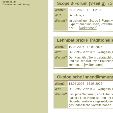
Impressum
Scope 3-Forum (8-teilig)
(Se
Datenschutzerklärung
Wann?
29.05.2026 - 13.11.2026
Wo?
D- online, -
Warum?
Im achtteiligen Scope 3-Forum v
Expert*innenimpulsen, Praxisbe
[weiterlesen]
e.V. ...
Lehmbaupraxis Traditionell
Wann?
10.08.2026 - 12.08.2026
Wo?
D-19395 Ganzlin OT Wangelin, 
Warum?
Der Kurs führt Sie in gebräuch
und die Reparatur von Bauteile
[weiterlesen]
kennen. ...
Ökologische Innendämmun
Wann?
13.08.2026 - 15.08.2026
Wo?
D-19395 Ganzlin OT Wangelin, 
Warum?
Fast jede Sanierung von Altbau
Faktor ist die Verbesserung de
Naturdämmstoffe eingesetzt, die
gesundheitliche Vorteile haben. 