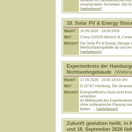
vertiefen ihr handwerkliches Kö
ornamentalen Techniken. Der Kur
[weiterlesen]
18. Solar PV & Energy Sto
Wann?
16.09.2026 - 18.09.2026
Wo?
China-510335 Bereich B, Canto
Warum?
Die Solar PV & Energy Storage 
Wertschöpfungskette ab und vere
[weiterlesen]
Expertenkreis der Hamburge
Nichtwohngebäude
(Webina
Wann?
17.09.2026 - 16:00-18:00 Uhr
Wo?
D-22767 Hamburg, Die Veranstalt
Warum?
Energieeffizienz muss nicht kom
umsetzen.
Im Mittelpunkt des Expertenkre
ohne umfangreiche Planung real
[weiterlesen]
bieten. ...
Zukunft gestalten heißt, in
und 18. September 2026 läd