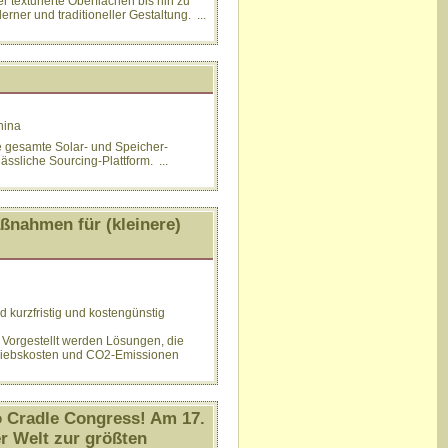
 texturierte Oberflächen bis hin zu
er und traditioneller Gestaltung. ...
hina
e gesamte Solar- und Speicher-
ssliche Sourcing-Plattform. ...
ßnahmen für (kleinere)
 kurzfristig und kostengünstig
Vorgestellt werden Lösungen, die
triebskosten und CO2-Emissionen
to Cradle Congress! Am 17.
r Welt zur größten