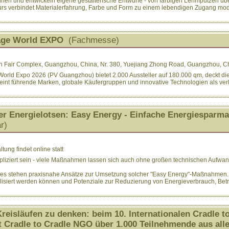
nnen und entwickeln eigene gestalterische Entwürfe - von farbigen Lehmputzen über
s verbindet Materialerfahrung, Farbe und Form zu einem lebendigen Zugang modern
rage World EXPO
(Fachmesse)
n Fair Complex, Guangzhou, China, Nr. 380, Yuejiang Zhong Road, Guangzhou, C
World Expo 2026 (PV Guangzhou) bietet 2.000 Aussteller auf 180.000 qm, deckt di
int führende Marken, globale Käufergruppen und innovative Technologien als verlä
r Energielotsen: Easy Energy - Einfache Energiesparma
r)
ung findet online statt
pliziert sein - viele Maßnahmen lassen sich auch ohne großen technischen Aufwand
ises stehen praxisnahe Ansätze zur Umsetzung solcher "Easy Energy"-Maßnahmen. 
isiert werden können und Potenziale zur Reduzierung von Energieverbrauch, Be
 Kreisläufen zu denken: beim 10. Internationalen Cradle 
t Cradle to Cradle NGO über 1.000 Teilnehmende aus alle