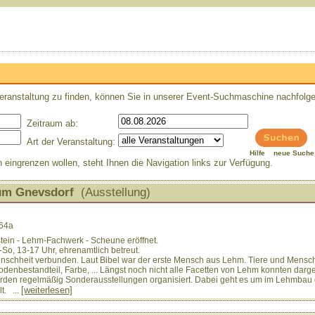
eranstaltung zu finden, können Sie in unserer Event-Suchmaschine nachfolg
Zeitraum ab:
Art der Veranstaltung:
Hilfe
neue Suche
ngrenzen wollen, steht Ihnen die Navigation links zur Verfügung.
um Gnevsdorf
(Ausstellung)
 64a
stein - Lehm-Fachwerk - Scheune eröffnet.
-So, 13-17 Uhr, ehrenamtlich betreut.
 Menschheit verbunden. Laut Bibel war der erste Mensch aus Lehm. Tiere und Mens
odenbestandteil, Farbe, ... Längst noch nicht alle Facetten von Lehm konnten darge
rden regelmäßig Sonderausstellungen organisiert. Dabei geht es um im Lehmbau
[weiterlesen]
t. ...