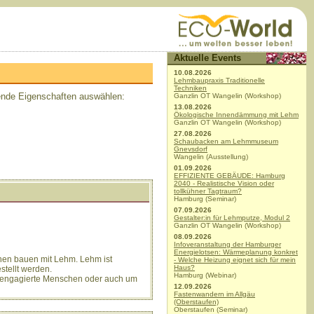
Aktuelle Events
10.08.2026
Lehmbaupraxis Traditionelle
Techniken
ende Eigenschaften auswählen:
Ganzlin OT Wangelin (Workshop)
13.08.2026
Ökologische Innendämmung mit Lehm
Ganzlin OT Wangelin (Workshop)
27.08.2026
Schaubacken am Lehmmuseum
Anzeige
Gnevsdorf
Wangelin (Ausstellung)
01.09.2026
EFFIZIENTE GEBÄUDE: Hamburg
2040 - Realistische Vision oder
tollkühner Tagtraum?
Hamburg (Seminar)
07.09.2026
Gestalter:in für Lehmputze, Modul 2
Ganzlin OT Wangelin (Workshop)
08.09.2026
Infoveranstaltung der Hamburger
Energielotsen: Wärmeplanung konkret
chen bauen mit Lehm. Lehm ist
- Welche Heizung eignet sich für mein
Haus?
stellt werden.
Hamburg (Webinar)
 engagierte Menschen oder auch um
12.09.2026
Fastenwandern im Allgäu
(Oberstaufen)
Oberstaufen (Seminar)