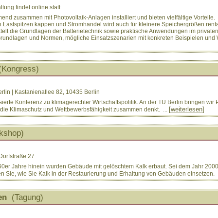
ung findet online statt
nd zusammen mit Photovoltaik-Anlagen installiert und bieten vielfältige Vorteile.
 Lastspitzen kappen und Stromhandel wird auch für kleinere Speichergrößen renta
elt die Grundlagen der Batterietechnik sowie praktische Anwendungen im private
rundlagen und Normen, mögliche Einsatzszenarien mit konkreten Beispielen und W
Kongress)
lin | Kastanienallee 82, 10435 Berlin
ierte Konferenz zu klimagerechter Wirtschaftspolitik. An der TU Berlin bringen wir P
[weiterlesen]
ft, die Klimaschutz und Wettbewerbsfähigkeit zusammen denkt. ...
shop)
Dorfstraße 27
960er Jahre hinein wurden Gebäude mit gelöschtem Kalk erbaut. Sei dem Jahr 2000 e
 Sie, wie Sie Kalk in der Restaurierung und Erhaltung von Gebäuden einsetzen. .
en
(Tagung)