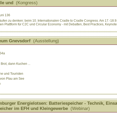
dle und
(Kongress)
uni 136
släufen zu denken: beim 10. Internationalen Cradle to Cradle Congress. Am 17.-18.9
en Plattform für C2C und Circular Economy - mit Debatten, Best Practices, Keynote
eum Gnevsdorf
(Ausstellung)
 64a
 Brot, dann Kuchen ...
che und Touristen
e von Plau am See
m
burger Energielotsen: Batteriespeicher - Technik, Eins
eicher im EFH und Kleingewerbe
(Webinar)