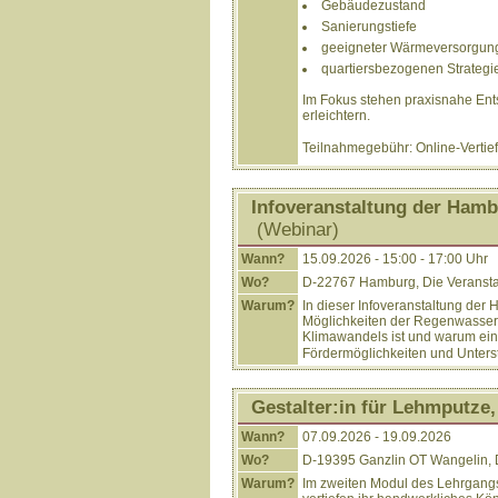
Gebäudezustand
Sanierungstiefe
geeigneter Wärmeversorgun
quartiersbezogenen Strategi
Im Fokus stehen praxisnahe En
erleichtern.
Teilnahmegebühr: Online-Vertief
Infoveranstaltung der Ham
(Webinar)
Wann?
15.09.2026 - 15:00 - 17:00 Uhr
Wo?
D-22767 Hamburg, Die Veranstalt
Warum?
In dieser Infoveranstaltung der
Möglichkeiten der Regenwassern
Klimawandels ist und warum ein
Fördermöglichkeiten und Unters
Gestalter:in für Lehmputze
Wann?
07.09.2026 - 19.09.2026
Wo?
D-19395 Ganzlin OT Wangelin, 
Warum?
Im zweiten Modul des Lehrgangs