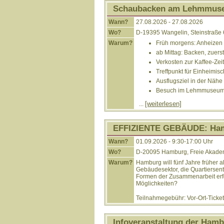
Schaubacken am Lehmmus
Wann?
27.08.2026 - 27.08.2026
Wo?
D-19395 Wangelin, Steinstraße
Warum?
Früh morgens: Anheizen
ab Mittag: Backen, zuerst
Verkosten zur Kaffee-Zeit
Treffpunkt für Einheimis
Ausflugsziel in der Näh
Besuch im Lehmmuseu
[weiterlesen]
...
EFFIZIENTE GEBÄUDE: Hambu
Wann?
01.09.2026 - 9:30-17:00 Uhr
Wo?
D-20095 Hamburg, Freie Akadem
Warum?
Hamburg will fünf Jahre früher a
Gebäudesektor, die Quartiersen
Formen der Zusammenarbeit erford
Möglichkeiten?
Teilnahmegebühr: Vor-Ort-Ticket:
Infoveranstaltung der Hamb