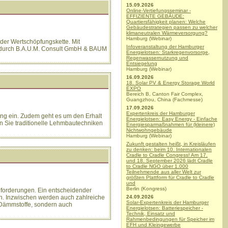
15.09.2026
Online-Vertiefungsseminar -
EFFIZIENTE GEBÄUDE:
Quartiersfähigkeit planen: Welche
Gebäudestrategien passen zu welcher
klimaneutralen Wärmeversorgung?
Hamburg (Webinar)
der Wertschöpfungskette. Mit
Infoveranstaltung der Hamburger
rt durch B.A.U.M. Consult GmbH & BAUM
Energielotsen: Starkregenvorsorge,
Regenwassernutzung und
Entsiegelung
Hamburg (Webinar)
16.09.2026
18. Solar PV & Energy Storage World
EXPO
Bereich B, Canton Fair Complex,
Guangzhou, China (Fachmesse)
17.09.2026
Expertenkreis der Hamburger
ng ein. Zudem geht es um den Erhalt
Energielotsen: Easy Energy - Einfache
 Sie traditionelle Lehmbautechniken
Energiesparmaßnahmen für (kleinere)
Nichtwohngebäude
Hamburg (Webinar)
Zukunft gestalten heißt, in Kreisläufen
zu denken: beim 10. Internationalen
Cradle to Cradle Congress! Am 17.
und 18. September 2026 lädt Cradle
to Cradle NGO über 1.000
Teilnehmende aus aller Welt zur
größten Plattform für Cradle to Cradle
und
Berlin (Kongress)
nforderungen. Ein entscheidender
n. Inzwischen werden auch zahlreiche
24.09.2026
Solar-Expertenkreis der Hamburger
e Dämmstoffe, sondern auch
Energielotsen: Batteriespeicher -
Technik, Einsatz und
Rahmenbedingungen für Speicher im
EFH und Kleingewerbe