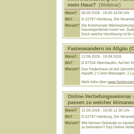
mein Haus?
(Webinar)
Wann?
08.09.2026 - 16:00-18:00 Uhr
Wo?
D-22767 Hamburg, Die Veranstalt
Warum?
Die Kommunale Wärmeplanung für
Hauseigentümer:innen vor. Zud
Doch welche Heizlösung ist für m
Fastenwandern im Allgäu (
Wann?
12.09.2026 - 19.09.2026
Wo?
D-87534 Oberstaufen, Auf der H
Warum?
Das Fastenhaus ist seit Jahrze
Aquafit, 2 Colon Massagen, 1 Ly
www.fastenzent
Mehr Infos über
Online-Vertiefungsseminar
passen zu welcher klimane
Wann?
15.09.2026 - 10:00-12:30 Uhr
Wo?
D-22767 Hamburg, Die Veranstalt
Warum?
Wie können Gebäude so saniert, w
zu behindern? Das Online-Verti