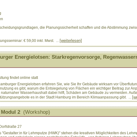
g
en
tscheidungsgrundlagen, die Planungssicherheit schaffen und die Abstimmung zwi
[weiterlesen]
ungsseminar: € 59,00 inkl. Mwst. ...
burger Energielotsen: Starkregenvorsorge, Regenwasser
ung findet online statt
 Hamburger Energielotsen erfahren Sie, wie Sie Ihr Gebäude wirksam vor Überflut
utzung es gibt, warum die Entsiegelung von Flächen ein wichtiger Beitrag zur An
 naturnaher Wasserhaushalt dabei hilft, Schäden am Gebäude zu vermeiden. Außer
[w
tützungsangebote es in der Stadt Hamburg im Bereich Klimaanpassung gibt. ...
, Modul 2
(Workshop)
Dorfstraße 27
 "Gestalter:in für Lehmputze (HWK)" stehen die kreativen Möglichkeiten des Lehm