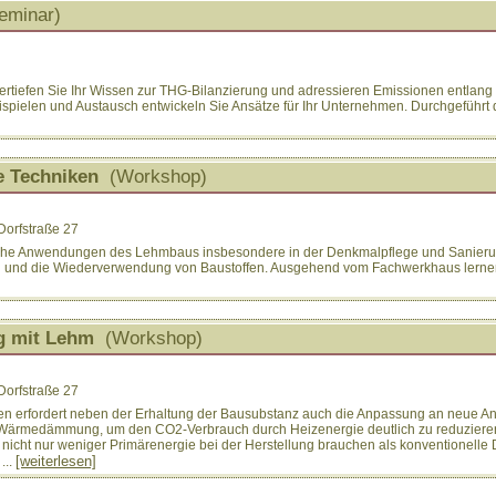
minar)
ertiefen Sie Ihr Wissen zur THG-Bilanzierung und adressieren Emissionen entlang 
ispielen und Austausch entwickeln Sie Ansätze für Ihr Unternehmen. Durchgefüh
e Techniken
(Workshop)
Dorfstraße 27
liche Anwendungen des Lehmbaus insbesondere in der Denkmalpflege und Sanieru
n und die Wiederverwendung von Baustoffen. Ausgehend vom Fachwerkhaus lernen
g mit Lehm
(Workshop)
Dorfstraße 27
ten erfordert neben der Erhaltung der Bausubstanz auch die Anpassung an neue A
r Wärmedämmung, um den CO2-Verbrauch durch Heizenergie deutlich zu reduziere
 nicht nur weniger Primärenergie bei der Herstellung brauchen als konventionell
[weiterlesen]
...