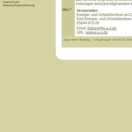
Impressum
Unterlagen berücksichtigt werden 
Datenschutzerklärung
Wer?
Veranstalter:
Energie- und Umweltzentrum am 
Zum Energie- und Umweltzentrum 
05044 975-20
Email:
bildung@e-u-z.de
URL:
www.e-u-z.de
allgemeiner Beitrag, - | eingetragen am 04.03.202