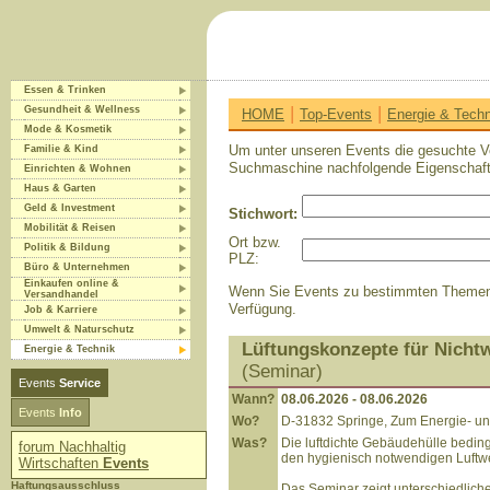
Essen & Trinken
|
|
Gesundheit & Wellness
HOME
Top-Events
Energie & Techn
Mode & Kosmetik
Um unter unseren Events die gesuchte Ve
Familie & Kind
Suchmaschine nachfolgende Eigenschaf
Einrichten & Wohnen
Haus & Garten
Geld & Investment
Stichwort:
Mobilität & Reisen
Ort bzw.
Politik & Bildung
PLZ:
Büro & Unternehmen
Einkaufen online &
Wenn Sie Events zu bestimmten Themen ei
Versandhandel
Verfügung.
Job & Karriere
Umwelt & Naturschutz
Lüftungskonzepte für Nich
Energie & Technik
(
Seminar
)
Events
Service
Wann?
08.06.2026
-
08.06.2026
Events
Info
Wo?
D-
31832
Springe, Zum Energie- u
Was?
Die luftdichte Gebäudehülle beding
forum Nachhaltig
den hygienisch notwendigen Luftw
Wirtschaften
Events
Haftungsausschluss
Das Seminar zeigt unterschiedlic