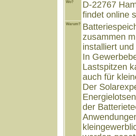
Wo?
D-22767 Hamb
findet online s
Warum?
Batteriespei
zusammen mit
installiert und
In Gewerbebe
Lastspitzen 
auch für klei
Der Solarexp
Energielotsen
der Batteriet
Anwendungen 
kleingewerbli