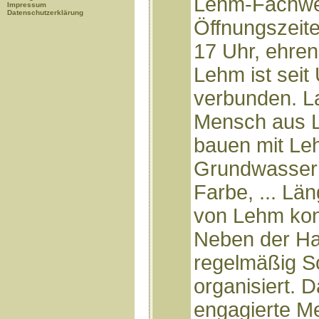
Lehm-Fachwer
Impressum
Datenschutzerklärung
Öffnungszeite
17 Uhr, ehren
Lehm ist seit
verbunden. La
Mensch aus 
bauen mit Leh
Grundwasserh
Farbe, ... Län
von Lehm kon
Neben der Ha
regelmäßig S
organisiert.
engagierte M