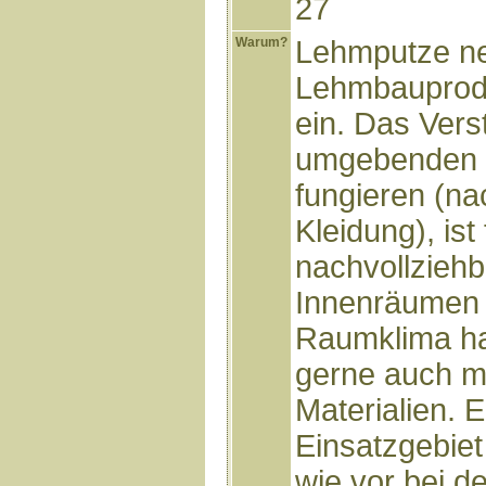
27
Warum?
Lehmputze n
Lehmbauprodu
ein. Das Vers
umgebenden 
fungieren (na
Kleidung), ist
nachvollziehb
Innenräumen 
Raumklima ha
gerne auch mi
Materialien. 
Einsatzgebiet
wie vor bei d