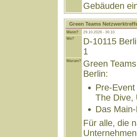
Gebäuden ein
Green Teams Netzwerktreff
Wann?
29.10.2026 - 30.10.
Wo?
D-10115 Berli
1
Warum?
Green Teams 
Berlin:
Pre-Event 
The Dive, 
Das Main-E
Für alle, die
Unternehmen 