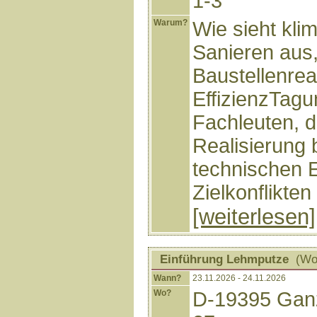
1-3
Warum?
Wie sieht kli
Sanieren aus
Baustellenreali
EffizienzTagu
Fachleuten, d
Realisierung b
technischen 
Zielkonflikte
[weiterlesen]
Einführung Lehmputze
(Wor
Wann?
23.11.2026 - 24.11.2026
Wo?
D-19395 Ganz