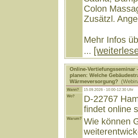
Colon Massag
Zusätzl. Ange
Mehr Infos ü
[weiterles
...
Online-Vertiefungsseminar
planen: Welche Gebäudestra
Wärmeversorgung?
(Webin
Wann?
15.09.2026 - 10:00-12:30 Uhr
Wo?
D-22767 Hamb
findet online s
Warum?
Wie können G
weiterentwick