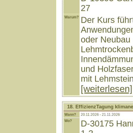
27
Warum?
Der Kurs führ
Anwendungen
oder Neubau 
Lehmtrockenb
Innendämmung
und Holzfas
mit Lehmstein
[weiterlesen]
18. EffizienzTagung kliman
Wann?
20.11.2026 - 21.11.2026
Wo?
D-30175 Hann