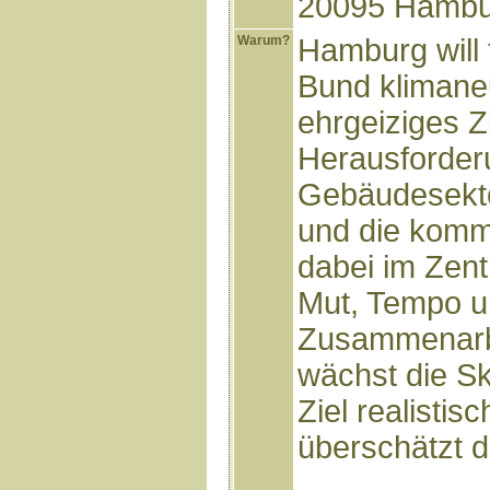
20095 Hambu
Warum?
Hamburg will 
Bund klimaneu
ehrgeiziges Z
Herausforderu
Gebäudesekto
und die kom
dabei im Zent
Mut, Tempo u
Zusammenarbei
wächst die S
Ziel realistis
überschätzt d