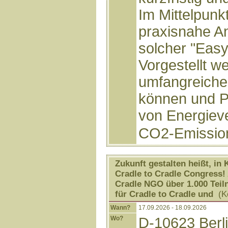
Im Mittelpunk
praxisnahe A
solcher "Eas
Vorgestellt w
umfangreiche 
können und P
von Energiev
CO2-Emission
Zukunft gestalten heißt, in 
Cradle to Cradle Congress!
Cradle NGO über 1.000 Teil
für Cradle to Cradle und
(Ko
Wann?
17.09.2026 - 18.09.2026
Wo?
D-10623 Berli