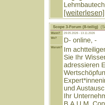
Lehmbautechni
[weiterlesen]
Scope 3-Forum (8-teilig)
(Se
Wann?
29.05.2026 - 13.11.2026
Wo?
D- online, -
Warum?
Im achtteilig
Sie Ihr Wisse
adressieren 
Wertschöpfun
Expert*inneni
und Austausch
Ihr Unterneh
B.A.U.M. Con