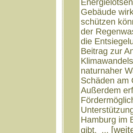
Energielotsen
Gebäude wirk
schützen kön
der Regenwas
die Entsiegel
Beitrag zur A
Klimawandels
naturnaher Wa
Schäden am 
Außerdem erfa
Fördermöglic
Unterstützung
Hamburg im B
[weit
gibt. ...