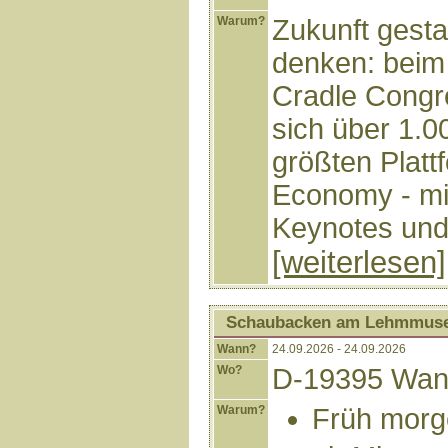
Warum?
Zukunft gestal
denken: beim 
Cradle Congre
sich über 1.0
größten Platt
Economy - mit
Keynotes und
[weiterlesen]
Schaubacken am Lehmmus
Wann?
24.09.2026 - 24.09.2026
Wo?
D-19395 Wang
Warum?
Früh morg