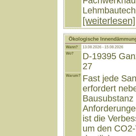
Fachwerkhaus 
Lehmbautechn
[weiterlesen]
Ökologische Innendämmun
Wann?
13.08.2026 - 15.08.2026
Wo?
D-19395 Ganz
27
Warum?
Fast jede San
erfordert neb
Bausubstanz 
Anforderunge
ist die Verb
um den CO2-V