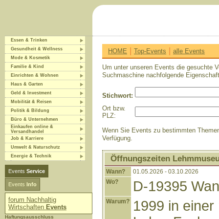
Essen & Trinken
|
|
Gesundheit & Wellness
HOME
Top-Events
alle Events
Mode & Kosmetik
Um unter unseren Events die gesuchte Ve
Familie & Kind
Suchmaschine nachfolgende Eigenschaf
Einrichten & Wohnen
Haus & Garten
Geld & Investment
Stichwort:
Mobilität & Reisen
Ort bzw.
Politik & Bildung
PLZ:
Büro & Unternehmen
Einkaufen online &
Wenn Sie Events zu bestimmten Themen ei
Versandhandel
Verfügung.
Job & Karriere
Umwelt & Naturschutz
Energie & Technik
Öffnungszeiten Lehmmuse
Events
Service
Wann?
01.05.2026 - 03.10.2026
Wo?
D-19395 Wang
Events
Info
forum Nachhaltig
Warum?
1999 in einer 
Wirtschaften
Events
Haftungsausschluss