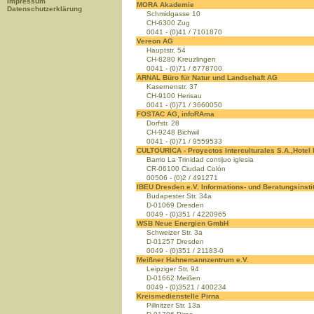
Impressum
MORA Akademie
Datenschutzerklärung
Schmidgasse 10
CH-6300 Zug
0041 - (0)41 / 7101870
Vereon AG
Hauptstr. 54
CH-8280 Kreuzlingen
0041 - (0)71 / 6778700
ARNAL Büro für Natur und Landschaft AG
Kasernenstr. 37
CH-9100 Herisau
0041 - (0)71 / 3660050
FOSTAC AG, infoRAma
Dorfstr. 28
CH-9248 Bichwil
0041 - (0)71 / 9559533
CULTOURICA - Proyectos Interculturales S.A.,Hotel
Barrio La Trinidad contijuo iglesia
CR-06100 Ciudad Colón
00506 - (0)2 / 491271
IBEU Dresden e.V. Informations- und Beratungsinsti
Budapester Str. 34a
D-01069 Dresden
0049 - (0)351 / 4220965
WSB Neue Energien GmbH
Schweizer Str. 3a
D-01257 Dresden
0049 - (0)351 / 21183-0
Meißner Hahnemannzentrum e.V.
Leipziger Str. 94
D-01662 Meißen
0049 - (0)3521 / 400234
Kreismedienstelle Pirna
Pillnitzer Str. 13a