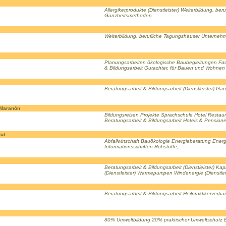
Allergikerprodukte (Dienstleister) Weiterbildung, ber
Ganzheitsmethoden
Weiterbildung, berufliche Tagungshäuser Unterneh
Planungsarbeiten ökologische Baubegleitungen Fa
& Bildungsarbeit Gutachter, für Bauen und Wohne
Beratungsarbeit & Bildungsarbeit (Dienstleister) G
 Maranón
Bildungsreisen Projekte Sprachschule Hotel Restau
Beratungsarbeit & Bildungsarbeit Hotels & Pension
tut
Abfallwirtschaft Bauökologie Energieberatung Ener
Informationsschriften Rohstoffe,
Beratungsarbeit & Bildungsarbeit (Dienstleister) K
(Dienstleister) Wärmepumpen Windenergie (Dienstlei
Beratungsarbeit & Bildungsarbeit Heilpraktikerverb
80% Umweltbildung 20% praktischer Umweltschutz B