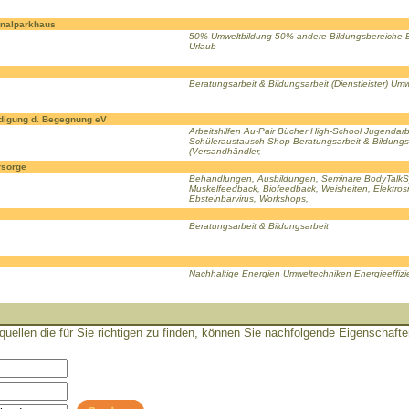
onalparkhaus
50% Umweltbildung 50% andere Bildungsbereiche Be
Urlaub
Beratungsarbeit & Bildungsarbeit (Dienstleister) Um
ndigung d. Begegnung eV
Arbeitshilfen Au-Pair Bücher High-School Jugendarb
Schüleraustausch Shop Beratungsarbeit & Bildungsar
(Versandhändler,
rsorge
Behandlungen, Ausbildungen, Seminare BodyTalkSy
Muskelfeedback, Biofeedback, Weisheiten, Elektro
Ebsteinbarvirus, Workshops,
Beratungsarbeit & Bildungsarbeit
Nachhaltige Energien Umweltechniken Energieeffizi
llen die für Sie richtigen zu finden, können Sie nachfolgende Eigenschafte