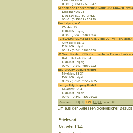
D-01796 Pirna
0049 - (0)3501 / 578647
Sächsische Landesstiftung Natur und Umwelt, Nati
Dresdner Str. 2b
D-01814 Bad Schandau
0049 - (0)35022 / 50240
Pro Leipzig e.V.
Waldstr. 19
D-04105 Leipzig
0049 - (0)341 / 9801804
FERIENBÖRSE für alle von 6 bis 26 - Völkerverstä
Otto-Schill-Str. 2
D-04109 Leipzig
0049 - (0)341 / 9606736
W. Sven Kasten, CBP Ganzheitliche Gesundheitsvo
Käthe-Kollwitz-Str. 54
D-04109 Leipzig
0049 - (0)341 / 5809222
EnergieCity Leipzig GmbH
Nikolaistr. 33-37
D-04109 Leipzig
0049 - (0)341 / 35591627
EnergieCity Leipzig GmbH
Nikolaistr. 33-37
D-04109 Leipzig
0049 - (0)341 / 35591627
Adressen
|<<| < |
1-20
|
>
|
>>
|
von 648
Um aus den Adressen ökologischer Bezugsque
Stichwort
Ort oder PLZ