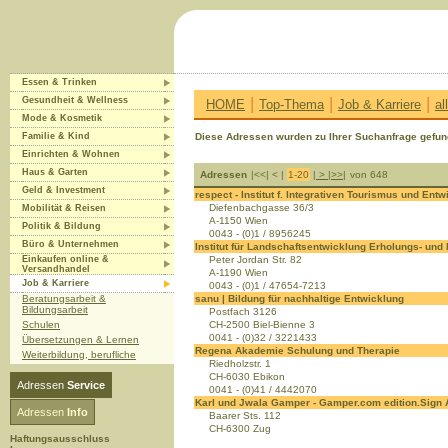
Essen & Trinken
|
|
|
Gesundheit & Wellness
HOME
Top-Thema
Job & Karriere
al
Mode & Kosmetik
Familie & Kind
Diese Adressen wurden zu Ihrer Suchanfrage gefun
Einrichten & Wohnen
Haus & Garten
Adressen
|<<| < |
1-20
|
>
|
>>
|
von 648
Geld & Investment
respect - Institut f. Integrativen Tourismus und Ent
Diefenbachgasse 36/3
Mobilität & Reisen
A-1150 Wien
Politik & Bildung
0043 - (0)1 / 8956245
Büro & Unternehmen
Institut für Landschaftsentwicklung Erholungs- und
Einkaufen online &
Peter Jordan Str. 82
Versandhandel
A-1190 Wien
Job & Karriere
0043 - (0)1 / 47654-7213
Beratungsarbeit &
sanu | Bildung für nachhaltige Entwicklung
Bildungsarbeit
Postfach 3126
Schulen
CH-2500 Biel-Bienne 3
0041 - (0)32 / 3221433
Übersetzungen & Lernen
Regena Akademie Schulung und Therapie
Weiterbildung, berufliche
Riedholzstr. 1
CH-6030 Ebikon
Adressen
Service
0041 - (0)41 / 4442070
Karl und Jwala Gamper - Gamper.com edition.Sign
Adressen
Info
Baarer Sts. 112
CH-6300 Zug
Haftungsausschluss