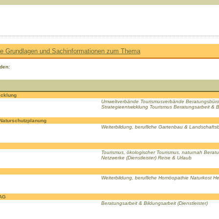
le Grundlagen und Sachinformationen zum Thema
den:
wicklung
Umweltverbände Tourismusverbände Beratungsbüros
Strategieentwicklung Tourismus Beratungsarbeit & B
 Naturschutzplanung
Weiterbildung, berufliche Gartenbau & Landschafts
Tourismus, ökologischer Tourismus, naturnah Beratun
Netzwerke (Dienstleister) Reise & Urlaub
Weiterbildung, berufliche Homöopathie Naturkost He
 AG
Beratungsarbeit & Bildungsarbeit (Dienstleister)