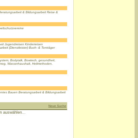
ratungsarbeit & Bildungsarbeit Reise &
weltschutzvereine
eit Jugendreisen Kinderreisen
beit (Dienstleister) Buch- & Tonträger
stem, Bodytalk, Bowtech, gesundheit,
smog, Wasserhaushalt, Heilmethoden,
entes Bauen Beratungsarbeit & Bildungsarbeit
Neue Suche
n auswählen...