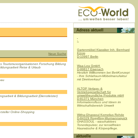
Adress aktuell
-
Gartenmöbel Klassiker Inh. Bernhard
König
Neue Suche
D-10997 Berlin
 Tourismusorganisationen Forschung Bildung
Waa-Lea GmbH
ildungsarbeit Reise & Urlaub
D-99817 Eisenach
Herzlich Willkommen bei BettKonzept
- Ihre Schlafraum-Möbelmanufaktur
mit Direktverkauf
bau
ALTOP Verlags- &
Vertriebsgesellschaft für
umweltfreundliche Produkte mbH
gsarbeit & Bildungsarbeit (Dienstleister)
D-81371 München
Informationsfluss und Ideen im
Wirtschaftsbereich Umwelt
rsteller Online-Shopping
Witha-Ghassoul Kornelius Rohde
D-84329 Rogglfing-Wurmannsquick
GHASSOUL - waschaktives
Tonerdepulver, zur tensidfreien
Haarwäsche & Körperpflege.
aktuelle