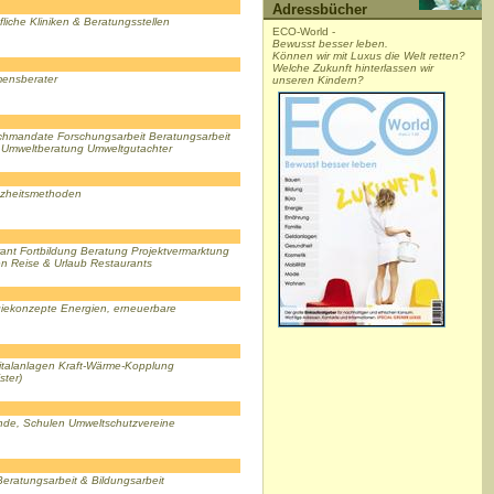
Adressbücher
ufliche Kliniken & Beratungsstellen
ECO-World -
Bewusst besser leben.
Können wir mit Luxus die Welt retten?
Welche Zukunft hinterlassen wir
mensberater
unseren Kindern?
chmandate Forschungsarbeit Beratungsarbeit
n Umweltberatung Umweltgutachter
anzheitsmethoden
rant Fortbildung Beratung Projektvermarktung
en Reise & Urlaub Restaurants
giekonzepte Energien, erneuerbare
apitalanlagen Kraft-Wärme-Kopplung
ster)
ände, Schulen Umweltschutzvereine
eratungsarbeit & Bildungsarbeit