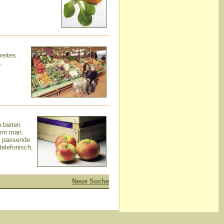
reites
,
 bieten
kann man
g passende
elefonisch,
Neue Suche