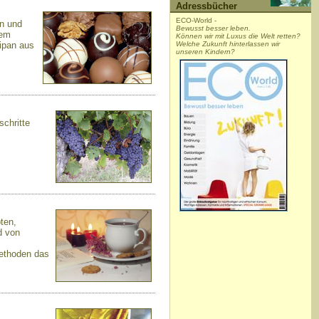
Adressbücher
ECO-World -
en und
Bewusst besser leben.
hem
Können wir mit Luxus die Welt retten?
ipan aus
Welche Zukunft hinterlassen wir
unseren Kindern?
schritte
ten,
d von
methoden das