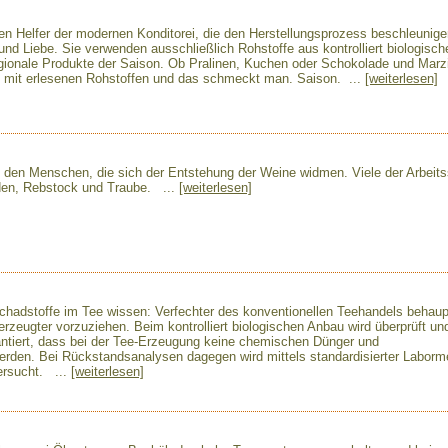
en Helfer der modernen Konditorei, die den Herstellungsprozess beschleunig
 und Liebe. Sie verwenden ausschließlich Rohstoffe aus kontrolliert biologisc
gionale Produkte der Saison. Ob Pralinen, Kuchen oder Schokolade und Marz
en mit erlesenen Rohstoffen und das schmeckt man. Saison. ...
[weiterlesen]
n den Menschen, die sich der Entstehung der Weine widmen. Viele der Arbeits
en, Rebstock und Traube. ...
[weiterlesen]
adstoffe im Tee wissen: Verfechter des konventionellen Teehandels behaup
 erzeugter vorzuziehen. Beim kontrolliert biologischen Anbau wird überprüft un
antiert, dass bei der Tee-Erzeugung keine chemischen Dünger und
rden. Bei Rückstandsanalysen dagegen wird mittels standardisierter Labor
tersucht. ...
[weiterlesen]