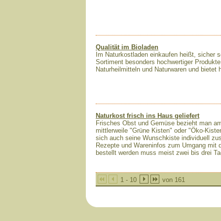
Qualität im Bioladen
Im Naturkostladen einkaufen heißt, sicher se
Sortiment besonders hochwertiger Produkte.
Naturheilmitteln und Naturwaren und bietet 
Naturkost frisch ins Haus geliefert
Frisches Obst und Gemüse bezieht man am 
mittlerweile "Grüne Kisten" oder "Öko-Kist
sich auch seine Wunschkiste individuell zu
Rezepte und Wareninfos zum Umgang mit den 
bestellt werden muss meist zwei bis drei Ta
1 - 10
von 161