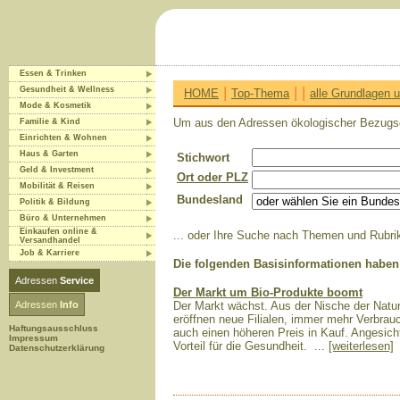
Essen & Trinken
|
|
|
Gesundheit & Wellness
HOME
Top-Thema
alle Grundlagen
Mode & Kosmetik
Um aus den Adressen ökologischer Bezugsque
Familie & Kind
Einrichten & Wohnen
Haus & Garten
Stichwort
Geld & Investment
Ort oder PLZ
Mobilität & Reisen
Bundesland
Politik & Bildung
Büro & Unternehmen
Einkaufen online &
... oder Ihre Suche nach Themen und Rubrik
Versandhandel
Job & Karriere
Die folgenden Basisinformationen haben w
Adressen
Service
Der Markt um Bio-Produkte boomt
Adressen
Info
Der Markt wächst. Aus der Nische der Natur
eröffnen neue Filialen, immer mehr Verbrau
Haftungsausschluss
auch einen höheren Preis in Kauf. Angesich
Impressum
Vorteil für die Gesundheit. ...
[weiterlesen]
Datenschutzerklärung