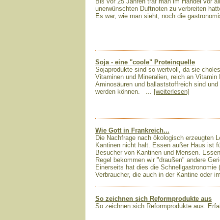
Bis vor 25 Jahren traf man im Handel vor a
unerwünschten Duftnoten zu verbreiten hatt
Es war, wie man sieht, noch die gastronomi
Soja - eine "coole" Proteinquelle
Sojaprodukte sind so wertvoll, da sie cholest
Vitaminen und Mineralien, reich an Vitamin 
Aminosäuren und ballaststoffreich sind und 
werden können. ...
[weiterlesen]
Wie Gott in Frankreich...
Die Nachfrage nach ökologisch erzeugten Le
Kantinen nicht halt. Essen außer Haus ist f
Besucher von Kantinen und Mensen. Essen a
Regel bekommen wir "draußen" andere Geri
Einerseits hat dies die Schnellgastronomie (
Verbraucher, die auch in der Kantine oder i
So zeichnen sich Reformprodukte aus
So zeichnen sich Reformprodukte aus: Erfa