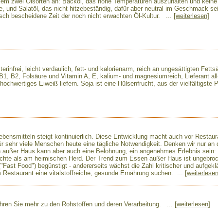
llem zwei Ölsorten an: Backöl, das hohe Temperaturen auszuhalten und keine
e, und Salatöl, das nicht hitzebeständig, dafür aber neutral im Geschmack se
sch bescheidene Zeit der noch nicht erwachten Öl-Kultur. ...
[weiterlesen]
erinfrei, leicht verdaulich, fett- und kalorienarm, reich an ungesättigten Fetts
B1, B2, Folsäure und Vitamin A, E, kalium- und magnesiumreich, Lieferant all
hochwertiges Eiweiß liefern. Soja ist eine Hülsenfrucht, aus der vielfältigste
bensmitteln steigt kontinuierlich. Diese Entwicklung macht auch vor Restaur
ür sehr viele Menschen heute eine tägliche Notwendigkeit. Denken wir nur an 
ußer Haus kann aber auch eine Belohnung, ein angenehmes Erlebnis sein: I
chte als am heimischen Herd. Der Trend zum Essen außer Haus ist ungebro
"Fast Food") begünstigt - andererseits wächst die Zahl kritischer und aufgeklä
m Restaurant eine vitalstoffreiche, gesunde Ernährung suchen. ...
[weiterlesen
hren Sie mehr zu den Rohstoffen und deren Verarbeitung. ...
[weiterlesen]