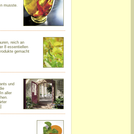
in musste.
äuren, reich an
er 8 essentiellen
 Produkte gemacht
ants und
die
n aller
chen.
rter
]