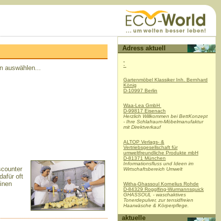
Adress aktuell
-
n auswählen...
Gartenmöbel Klassiker Inh. Bernhard
König
D-10997 Berlin
Waa-Lea GmbH
D-99817 Eisenach
Anzeige
Herzlich Willkommen bei BettKonzept
- Ihre Schlafraum-Möbelmanufaktur
mit Direktverkauf
ALTOP Verlags- &
Vertriebsgesellschaft für
umweltfreundliche Produkte mbH
D-81371 München
Informationsfluss und Ideen im
scounter
Wirtschaftsbereich Umwelt
afür oft
inen
Witha-Ghassoul Kornelius Rohde
D-84329 Rogglfing-Wurmannsquick
GHASSOUL - waschaktives
Tonerdepulver, zur tensidfreien
Haarwäsche & Körperpflege.
aktuelle